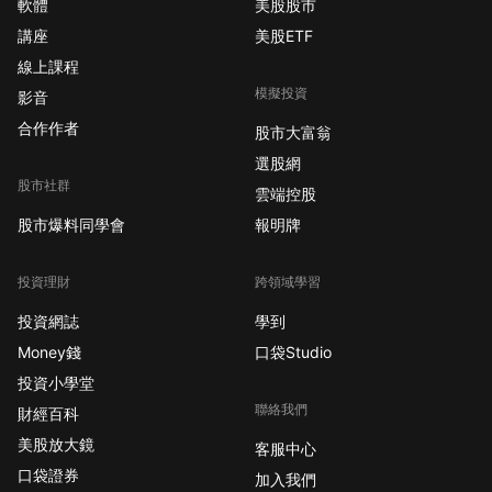
軟體
美股股市
講座
美股ETF
線上課程
模擬投資
影音
合作作者
股市大富翁
選股網
股市社群
雲端控股
股市爆料同學會
報明牌
投資理財
跨領域學習
投資網誌
學到
Money錢
口袋Studio
投資小學堂
聯絡我們
財經百科
美股放大鏡
客服中心
口袋證券
加入我們