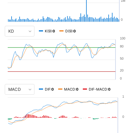
1M
0
K(9):
0
D(9):
0
100
80
50
20
0
DIF:
0
MACD:
0
DIF-MACD:
0
1
0