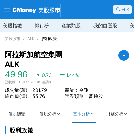
ALK
美股指數
排行榜
產業類股
我的自選股
美股股市
ALK
股利政策
阿拉斯加航空集團
ALK
49.96
0.73
1.44
%
已收盤：08/07 20:00 (臺灣)
成交量(萬)：201.79
產業：空運
總市值(億)：55.76
證券類別：普通股
個股總覽
個股分析
基本分析
財務分析
股利政策