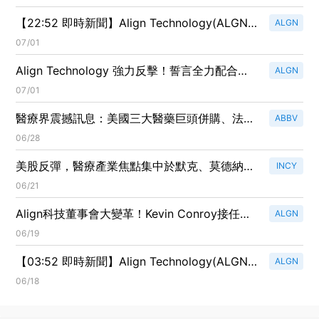
【22:52 即時新聞】Align Technology(ALGN)
ALGN
大漲逾5%／EU 調查純屬程序性、市場解讀風險
07/01
有限
Align Technology 強力反擊！誓言全力配合歐
ALGN
盟反壟斷調查
07/01
醫療界震撼訊息：美國三大醫藥巨頭併購、法律
ABBV
勝訴引領市場新風潮
06/28
美股反彈，醫療產業焦點集中於默克、莫德納及
INCY
生技巨頭的收購案
06/21
Align科技董事會大變革！Kevin Conroy接任即
ALGN
將退休的主席
06/19
【03:52 即時新聞】Align Technology(ALGN)
ALGN
勁揚逾5%／KD高檔＋MACD翻多助攻
06/18