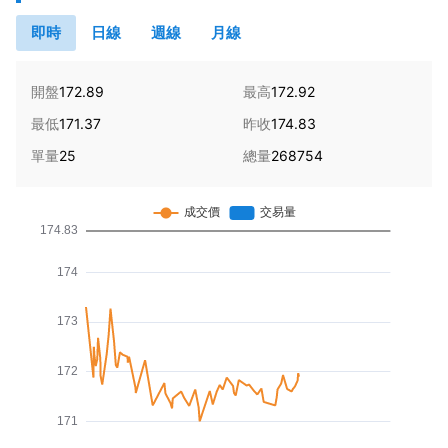
即時
日線
週線
月線
開盤
172.89
最高
172.92
最低
171.37
昨收
174.83
單量
25
總量
268754