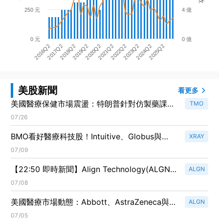
250 元
4 億
0 元
0 億
2016Q2
2017Q2
2018Q2
2019Q2
2020Q2
2021Q2
2022Q2
2023Q2
2024Q2
2025Q2
美股新聞
看更多
美國醫療保健市場震盪：特朗普針對仿製藥課
TMO
稅、Novo Nordisk控告Eli Lilly
07/26
BMO看好醫療科技股！Intuitive、Globus與
XRAY
Teleflex成為最佳投資選擇
07/09
【22:50 即時新聞】Align Technology(ALGN)
ALGN
創高後拉回逾5%／KD高檔鈍化、短線漲多技術
07/08
性修正
美國醫療市場動態：Abbott、AstraZeneca與
ALGN
Eli Lilly的最新進展引發關注
07/05