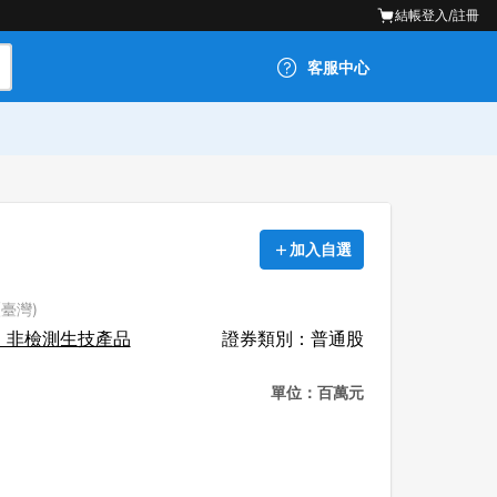
結帳
登入/註冊
客服中心
加入自選
(臺灣)
：非檢測生技產品
證券類別：普通股
單位：百萬元