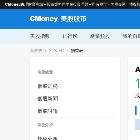
CMoney
理財寶商城
股市爆料同學會
投資理財
即時股市
美股專區
模擬
美股指數
排行榜
產業類股
我的自
美股股市
ALEC
損益表
A
個股總覽
個股走勢
成
個股新聞
個股討論
個股分析
技術分析