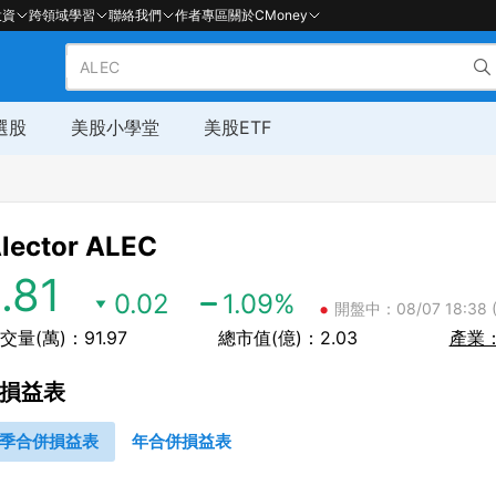
投資
跨領域學習
聯絡我們
作者專區
關於CMoney
選股
美股小學堂
美股ETF
lector
ALEC
1.81
0.02
1.09
%
•
開盤中：08/07 18:38 
交量(萬)：91.97
總市值(億)：2.03
產業
損益表
季合併損益表
年合併損益表