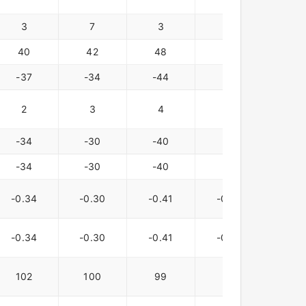
3
7
3
54
15
40
42
48
61
-37
-34
-44
-7
-48
2
3
4
5
6
-34
-30
-40
-2
-42
-34
-30
-40
-2
-42
-0.34
-0.30
-0.41
-0.02
-0.4
-0.34
-0.30
-0.41
-0.01
-0.4
102
100
99
98
97