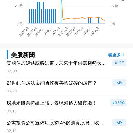
25 元
2.5 億
0 元
0 億
2020Q2
2025Q2
2016Q2
2021Q2
2017Q2
2022Q2
2018Q2
2023Q2
2019Q2
2024Q2
美股新聞
看更多
美國住房短缺或將結束，未來十年供需趨勢大逆
XLRE
轉！
07/03
21世紀住房法案能否修復美國破碎的房市？
AIV
06/29
房地產股票持續上漲，表現超越大盤市場！
#GSPC
06/13
公寓投資公司宣佈每股$1.45的清算股息，收益
AIV
率高達98.14%！
02/10