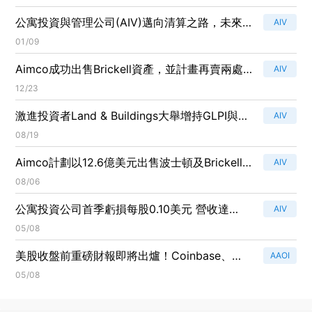
公寓投資與管理公司(AIV)邁向清算之路，未來
AIV
展望引人關注！
01/09
Aimco成功出售Brickell資產，並計畫再賣兩處
AIV
房地產！
12/23
激進投資者Land & Buildings大舉增持GLPI與
AIV
REXR，Q2動作頻頻！
08/19
Aimco計劃以12.6億美元出售波士頓及Brickell
AIV
公寓資產，股東將受益！
08/06
公寓投資公司首季虧損每股0.10美元 營收達
AIV
5235萬美元
05/08
美股收盤前重磅財報即將出爐！Coinbase、
AAOI
DraftKings等公司成焦點
05/08