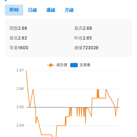
即時
日線
週線
月線
開盤
2.68
最高
2.68
最低
2.62
昨收
2.65
單量
1600
總量
723029