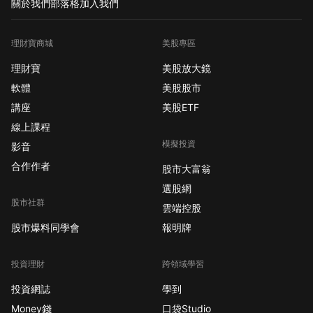
關於我們
部落格
加入我們
理財寶商城
美股專區
理財寶
美股放大鏡
軟體
美股股市
講座
美股ETF
線上課程
模擬投資
影音
合作作者
股市大富翁
選股網
股市社群
雲端控股
股市爆料同學會
報明牌
投資理財
跨領域學習
投資網誌
學到
Money錢
口袋Studio