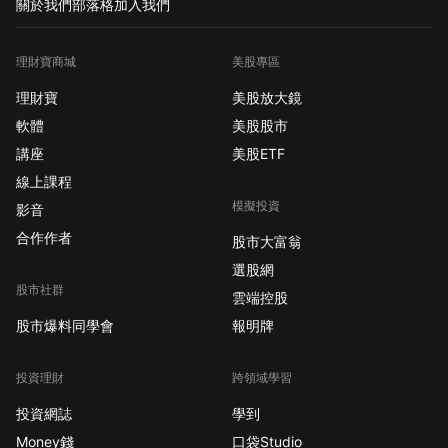
關於我們
部落格
加入我們
理財寶商城
美股專區
理財寶
美股放大鏡
軟體
美股股市
講座
美股ETF
線上課程
模擬投資
影音
合作作者
股市大富翁
選股網
股市社群
雲端控股
股市爆料同學會
報明牌
投資理財
跨領域學習
投資網誌
學到
Money錢
口袋Studio