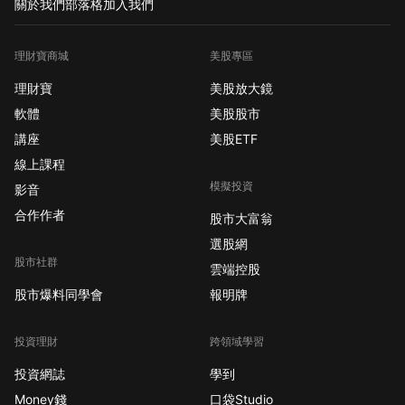
關於我們
部落格
加入我們
理財寶商城
美股專區
理財寶
美股放大鏡
軟體
美股股市
講座
美股ETF
線上課程
模擬投資
影音
合作作者
股市大富翁
選股網
股市社群
雲端控股
股市爆料同學會
報明牌
投資理財
跨領域學習
投資網誌
學到
Money錢
口袋Studio