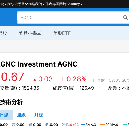
投資
跨領域學習
聯絡我們
作者專區
關於CMoney
選股
美股小學堂
美股ETF
GNC Investment
AGNC
10.67
0.03
0.28
%
已收盤：08/05 20:
交量(萬)：1524.36
總市值(億)：126.49
產業：不
技術分析
日線
週線
月線
0.00
高:
0.00
低:
0.00
收:
0.00
漲跌:
0 (0%)
5MA:0
20MA:0