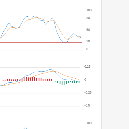
100
80
50
20
0
0.25
0
-0.25
-0.5
100