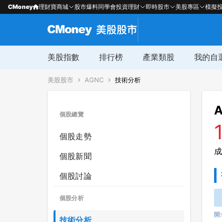
CMoney
理財寶商城
股市爆料同學會
投資理財
即時股市
美股專區
模擬
美股指數
排行榜
產業類股
我的自
美股股市
AGNC
技術分析
A
個股總覽
個股走勢
成
個股新聞
個股討論
個股分析
開:
技術分析