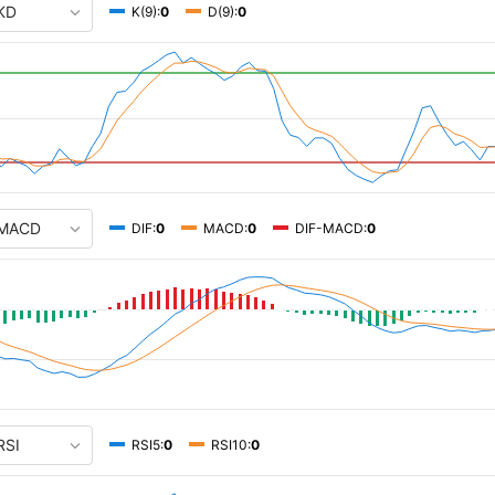
K(9):
0
D(9):
0
DIF:
0
MACD:
0
DIF-MACD:
0
RSI5:
0
RSI10:
0