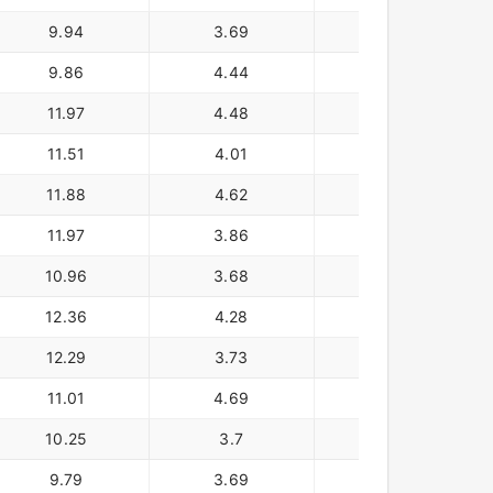
9.94
3.69
372,414
9.86
4.44
383,554
11.97
4.48
367,656
11.51
4.01
11.88
4.62
370,787
11.97
3.86
383,186
10.96
3.68
12.36
4.28
12.29
3.73
329,615
11.01
4.69
367,418
10.25
3.7
324,442
9.79
3.69
296,367