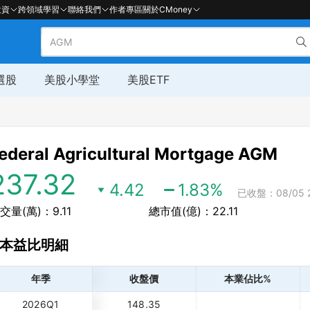
投資
跨領域學習
聯絡我們
作者專區
關於CMoney
選股
美股小學堂
美股ETF
ederal Agricultural Mortgage
AGM
237.32
4.42
1.83
%
已收盤：08/05 2
交量(萬)：9.11
總市值(億)：22.11
本益比明細
年季
收盤價
本業佔比%
2026Q1
148.35