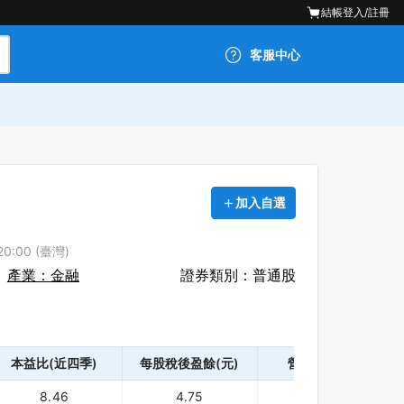
結帳
登入/註冊
客服中心
加入自選
0:00 (臺灣)
產業：金融
證券類別：普通股
本益比(近四季)
每股稅後盈餘(元)
營業利益(千)
8.46
4.75
386,000