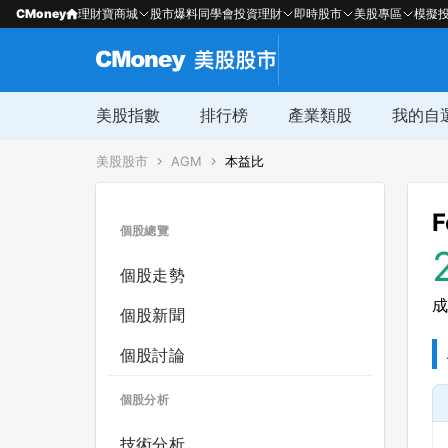
CMoney
理財寶商城
股市爆料同學會
投資理財
即時股市
美股專區
模擬
美股指數
排行榜
產業類股
我的自
美股股市
AGM
本益比
F
個股總覽
個股走勢
成
個股新聞
個股討論
個股分析
技術分析