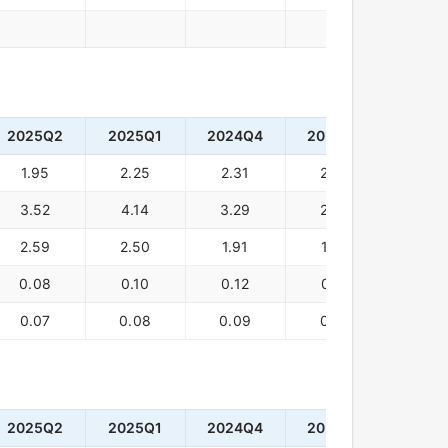
2025Q2
2025Q1
2024Q4
2024Q3
2024
1.95
2.25
2.31
2.46
2.5
3.52
4.14
3.29
2.60
2.6
2.59
2.50
1.91
1.73
1.7
0.08
0.10
0.12
0.10
0.1
0.07
0.08
0.09
0.07
0.0
2025Q2
2025Q1
2024Q4
2024Q3
2024