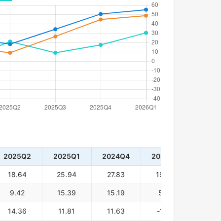
2025Q2
2025Q1
2024Q4
2024Q3
2024
18.64
25.94
27.83
19.40
11.3
9.42
15.39
15.19
5.16
-4.0
14.36
11.81
11.63
-1.49
-12.