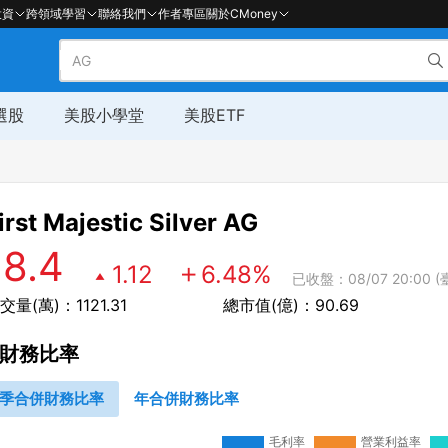
投資
跨領域學習
聯絡我們
作者專區
關於CMoney
選股
美股小學堂
美股ETF
irst Majestic Silver
AG
18.4
1.12
6.48
%
已收盤：08/07 20:00 (
交量(萬)：1121.31
總市值(億)：90.69
財務比率
季合併財務比率
年合併財務比率