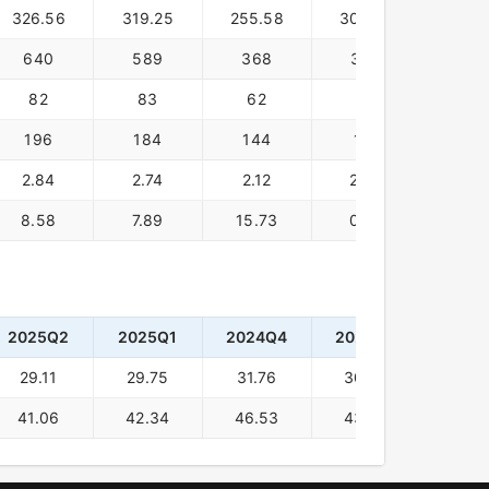
326.56
319.25
255.58
302.97
305.
640
589
368
355
341
82
83
62
68
68
196
184
144
117
111
2.84
2.74
2.12
2.45
2.4
8.58
7.89
15.73
0.51
-2.6
2025Q2
2025Q1
2024Q4
2024Q3
2024
29.11
29.75
31.76
30.35
30.8
41.06
42.34
46.53
43.58
44.6