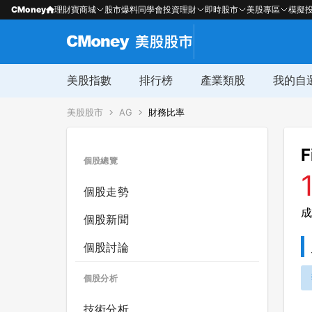
CMoney
理財寶商城
股市爆料同學會
投資理財
即時股市
美股專區
模擬
美股指數
排行榜
產業類股
我的自
美股股市
AG
財務比率
F
個股總覽
個股走勢
成
個股新聞
個股討論
個股分析
技術分析