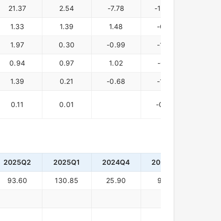
21.37
2.54
-7.78
-18.09
-35.
1.33
1.39
1.48
-0.16
-1.3
1.97
0.30
-0.99
-1.93
-3.5
0.94
0.97
1.02
-0.11
-0.9
1.39
0.21
-0.68
-1.34
-2.4
0.11
0.01
-0.09
-0.1
2025Q2
2025Q1
2024Q4
2024Q3
2024
93.60
130.85
25.90
9.86
-7.1