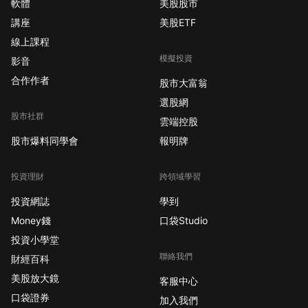
軟體
美股股市
講座
美股ETF
線上課程
模擬投資
影音
合作作者
股市大富翁
選股網
股市社群
雲端控股
股市爆料同學會
報明牌
投資理財
跨領域學習
投資網誌
學到
Money錢
口袋Studio
投資小學堂
聯絡我們
財經百科
美股放大鏡
客服中心
口袋證券
加入我們