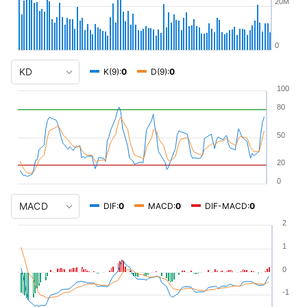
20M
0
K(9):
0
D(9):
0
100
80
50
20
0
DIF:
0
MACD:
0
DIF-MACD:
0
2
1
0
-1