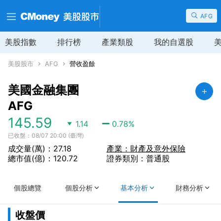
AFG
美股指數
排行榜
產業類股
我的自選股
美股股市
AFG
營收盈餘
美國金融集團
AFG
145.59
1.14
0.78
%
已收盤：08/07 20:00 (臺灣)
成交量(萬)：27.18
產業：財產及意外保險
總市值(億)：120.72
證券類別：普通股
個股總覽
個股分析
基本分析
財務分析
收盤價