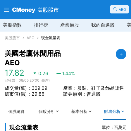
AEO
美股指數
排行榜
產業類股
我的自選股
美股股市
AEO
現金流量表
美國老鷹休閒用品
AEO
17.82
0.26
1.44
%
已收盤：08/05 20:00 (臺灣)
成交量(萬)：309.09
產業：服裝、鞋子及飾品販售
總市值(億)：29.86
證券類別：普通股
個股總覽
個股分析
基本分析
財務分析
現金流量表
單位：百萬元