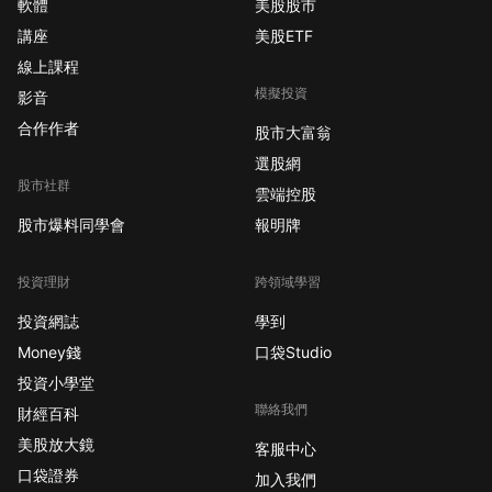
軟體
美股股市
講座
美股ETF
線上課程
模擬投資
影音
合作作者
股市大富翁
選股網
股市社群
雲端控股
股市爆料同學會
報明牌
投資理財
跨領域學習
投資網誌
學到
Money錢
口袋Studio
投資小學堂
聯絡我們
財經百科
美股放大鏡
客服中心
口袋證券
加入我們