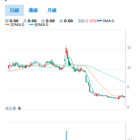
日線
週線
月線
開:
0.00
高:
0.00
低:
0.00
收:
0.00
漲跌:
0 (0%)
5MA:0
20MA:0
60MA:0
15
10
5
0
成交量:
0