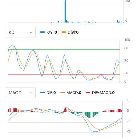
2M
0
K(9):
0
D(9):
0
100
80
50
20
0
DIF:
0
MACD:
0
DIF-MACD:
0
1
0
-1
-2