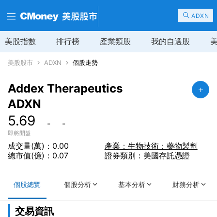
ADXN
美股指數
排行榜
產業類股
我的自選股
美股股市
ADXN
個股走勢
Addex Therapeutics
ADXN
5.69
-
-
即將開盤
成交量(萬)：0.00
產業：生物技術：藥物製劑
總市值(億)：0.07
證券類別：美國存託憑證
個股總覽
個股分析
基本分析
財務分析
交易資訊