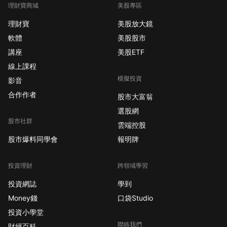
理財寶商城
美股專區
理財寶
美股放大鏡
軟體
美股股市
講座
美股ETF
線上課程
模擬投資
影音
合作作者
股市大富翁
選股網
股市社群
雲端控股
股市爆料同學會
報明牌
投資理財
跨領域學習
投資網誌
學到
Money錢
口袋Studio
投資小學堂
聯絡我們
財經百科