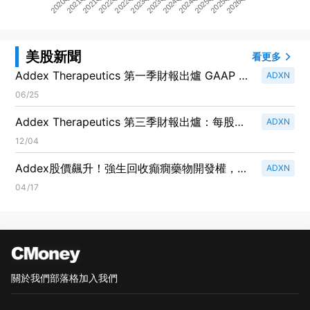
2020Q3
2022Q1
2023Q3
2025Q1
2021Q1
2022Q3
2024Q1
2025Q3
2021Q3
2023Q1
2024Q3
2026Q1
美股新聞
看更多
Addex Therapeutics 第一季財報出爐 GAAP 每
ADXN
股虧損 CHF0.01
06/25
Addex Therapeutics 第三季財報出爐：每股虧
ADXN
損CHF 0.01，收入下滑至CHF 0.05M！
12/04
Addex股價飆升！強生回收癲癇藥物開發權，
ADXN
20年合作畫下句點
04/17
關於我們
部落格
加入我們