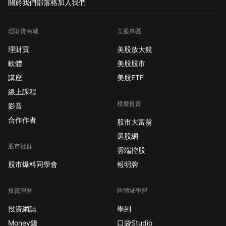
關於我們
部落格
加入我們
理財寶商城
美股專區
理財寶
美股放大鏡
軟體
美股股市
講座
美股ETF
線上課程
模擬投資
影音
合作作者
股市大富翁
選股網
股市社群
雲端控股
股市爆料同學會
報明牌
投資理財
跨領域學習
投資網誌
學到
Money錢
口袋Studio