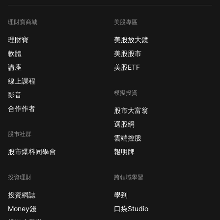
理財寶商城
美股專區
理財寶
美股放大鏡
軟體
美股股市
講座
美股ETF
線上課程
模擬投資
影音
合作作者
股市大富翁
選股網
股市社群
雲端控股
股市爆料同學會
報明牌
投資理財
跨領域學習
投資網誌
學到
Money錢
口袋Studio