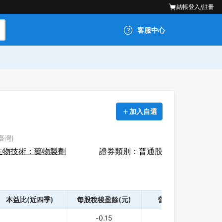
結帳
登入/註冊
客服中心
加入自選
(臺灣)
生物技術：藥物製劑
證券類別：普通股
本益比(近四季)
每股稅後盈餘(元)
營業利益(千)
-0.15
-24,238