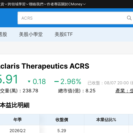
投資
跨領域學習
聯絡我們
作者專區
關於CMoney
選股
美股小學堂
美股ETF
claris Therapeutics
ACRS
5.91
0.18
2.96
%
已收盤：08/07 20:00 
交量(萬)：238.78
總市值(億)：8.25
產業：
本益比明細
年季
收盤價
本業佔比%
2026Q2
5.29