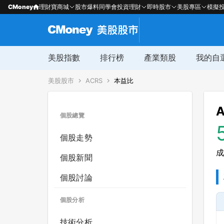
CMoney
理財寶商城
股市爆料同學會
投資理財
即時股市
美股專區
模擬
美股指數
排行榜
產業類股
我的自
美股股市
ACRS
本益比
A
個股總覽
個股走勢
成
個股新聞
個股討論
個股分析
技術分析