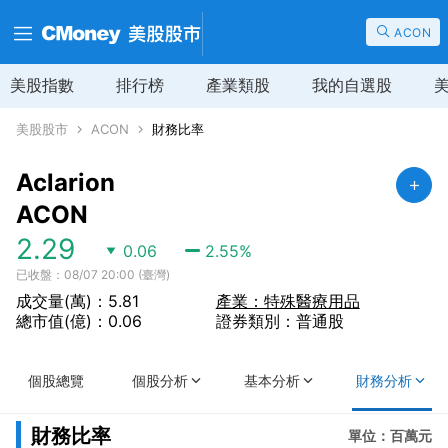
ACON
美股指數
排行榜
產業類股
我的自選股
美股股市
ACON
財務比率
Aclarion
ACON
2.29
0.06
2.55
%
已收盤：08/07 20:00 (臺灣)
成交量(萬)：5.81
產業：特殊醫療用品
總市值(億)：0.06
證券類別：普通股
個股總覽
個股分析
基本分析
財務分析
財務比率
單位：百萬元