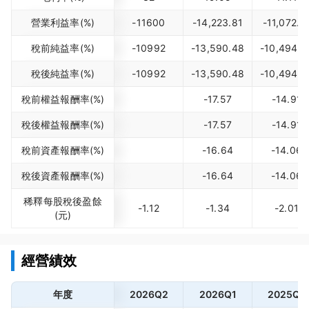
營業利益率(%)
-11600
-14,223.81
-11,072.2
稅前純益率(%)
-10992
-13,590.48
-10,494.4
稅後純益率(%)
-10992
-13,590.48
-10,494.4
稅前權益報酬率(%)
-17.57
-14.91
稅後權益報酬率(%)
-17.57
-14.91
稅前資產報酬率(%)
-16.64
-14.06
稅後資產報酬率(%)
-16.64
-14.06
稀釋每股稅後盈餘
-1.12
-1.34
-2.01
(元)
經營績效
年度
2026Q2
2026Q1
2025Q4