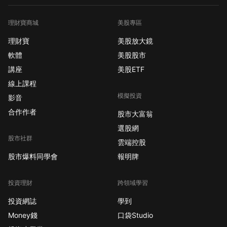
理財寶商城
美股專區
理財寶
美股放大鏡
軟體
美股股市
講座
美股ETF
線上課程
模擬投資
影音
合作作者
股市大富翁
選股網
股市社群
雲端控股
股市爆料同學會
報明牌
投資理財
跨領域學習
投資網誌
學到
Money錢
口袋Studio