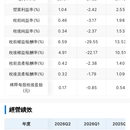
營業利益率(%)
1.04
-2.42
2.55
稅前純益率(%)
0.46
-3.17
1.98
稅後純益率(%)
0.34
-2.37
1.53
稅前權益報酬率(%)
6.59
-29.55
13.53
稅後權益報酬率(%)
4.91
-22.17
10.51
稅前資產報酬率(%)
0.42
-2.38
1.40
稅後資產報酬率(%)
0.32
-1.79
1.09
稀釋每股稅後盈餘
0.17
-0.85
0.54
(元)
經營績效
年度
2026Q2
2026Q1
2025Q4