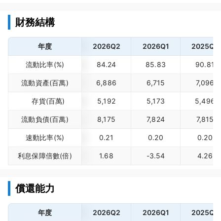
財務結構
年度
2026Q2
2026Q1
2025Q4
流動比率(%)
84.24
85.83
90.81
流動資產(百萬)
6,886
6,715
7,096
存貨(百萬)
5,192
5,173
5,496
流動負債(百萬)
8,175
7,824
7,815
速動比率(%)
0.21
0.20
0.20
利息保障倍數(倍)
1.68
-3.54
4.26
償還能力
年度
2026Q2
2026Q1
2025Q4