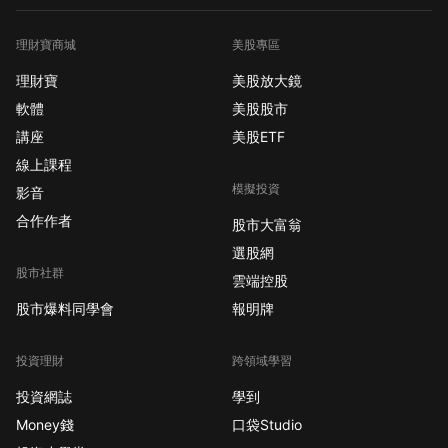
理財寶商城
美股專區
理財寶
美股放大鏡
軟體
美股股市
講座
美股ETF
線上課程
模擬投資
影音
合作作者
股市大富翁
選股網
股市社群
雲端控股
股市爆料同學會
報明牌
投資理財
跨領域學習
投資網誌
學到
Money錢
口袋Studio