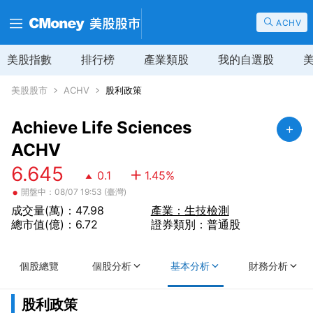
ACHV
美股指數
排行榜
產業類股
我的自選股
美股股市
ACHV
股利政策
Achieve Life Sciences
ACHV
6.645
0.1
1.45
%
•
開盤中：08/07 19:53 (臺灣)
成交量(萬)：47.98
產業：生技檢測
總市值(億)：6.72
證券類別：普通股
個股總覽
個股分析
基本分析
財務分析
股利政策