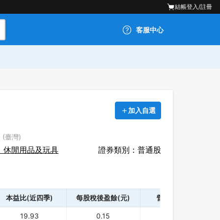
結帳
登入/註冊
客服中心
加入自選
 (臺灣)
：休閒用品及玩具
證券類別：普通股
本益比(近四季)
每股稅後盈餘(元)
營業利益(千)
19.93
0.15
32,053