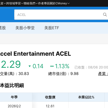
投資
跨領域學習
聯絡我們
作者專區
關於CMoney
選股
美股小學堂
美股ETF
ccel Entertainment
ACEL
12.29
0.14
1.13
%
已收盤：08/06 20:00
交量(萬)：30.83
總市值(億)：9.98
產業
本益比明細
年季
收盤價
本業佔比%
2026Q2
12.61