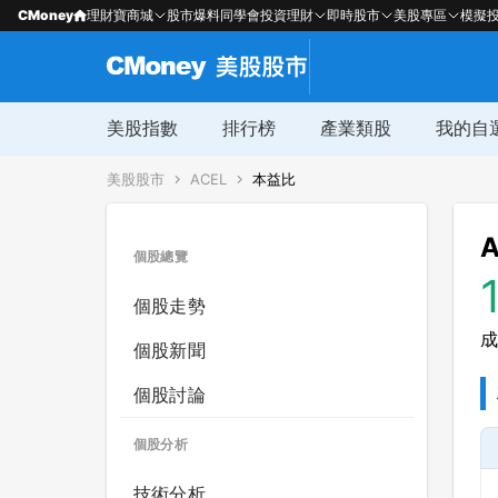
CMoney
理財寶商城
股市爆料同學會
投資理財
即時股市
美股專區
模擬
美股指數
排行榜
產業類股
我的自
美股股市
ACEL
本益比
A
個股總覽
個股走勢
成
個股新聞
個股討論
個股分析
技術分析