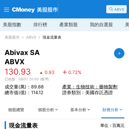
ABVX
美股指數
排行榜
產業類股
我的自選股
美股股市
ABVX
現金流量表
Abivax SA
ABVX
130.93
0.93
0.72
%
已收盤：08/07 20:00 (臺灣)
成交量(萬)：89.88
產業：生物技術：藥物製劑
總市值(億)：114.12
證券類別：美國存託憑證
個股總覽
個股分析
基本分析
財務分析
現金流量表
單位：百萬元