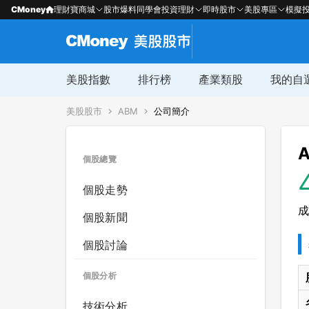
CMoney
理財寶商城
股市爆料同學會
投資理財
即時股市
美股專區
模擬
美股指數
排行榜
產業類股
我的自
美股股市
ABM
公司簡介
A
個股總覽
個股走勢
成
個股新聞
個股討論
個股分析
技術分析