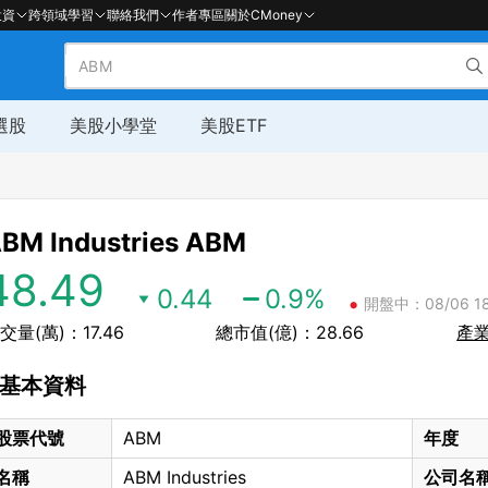
投資
跨領域學習
聯絡我們
作者專區
關於CMoney
選股
美股小學堂
美股ETF
BM Industries
ABM
48.49
0.44
0.9
%
•
開盤中：08/06 18
交量(萬)：17.46
總市值(億)：28.66
產
基本資料
股票代號
ABM
年度
名稱
ABM Industries
公司名