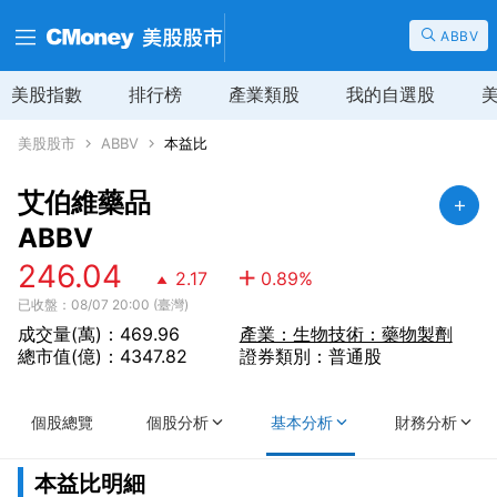
ABBV
美股指數
排行榜
產業類股
我的自選股
美股股市
ABBV
本益比
艾伯維藥品
ABBV
246.04
2.17
0.89
%
已收盤：08/07 20:00 (臺灣)
成交量(萬)：469.96
產業：生物技術：藥物製劑
總市值(億)：4347.82
證券類別：普通股
個股總覽
個股分析
基本分析
財務分析
本益比明細