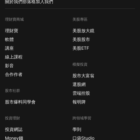
關於我們
部落格
加入我們
理財寶商城
美股專區
理財寶
美股放大鏡
軟體
美股股市
講座
美股ETF
線上課程
模擬投資
影音
合作作者
股市大富翁
選股網
股市社群
雲端控股
股市爆料同學會
報明牌
投資理財
跨領域學習
投資網誌
學到
Money錢
口袋Studio