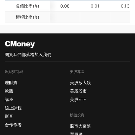
負債比率(%)
0.08
0.01
0.13
槓桿比率(%)
關於我們
部落格
加入我們
理財寶商城
美股專區
理財寶
美股放大鏡
軟體
美股股市
講座
美股ETF
線上課程
模擬投資
影音
合作作者
股市大富翁
選股網