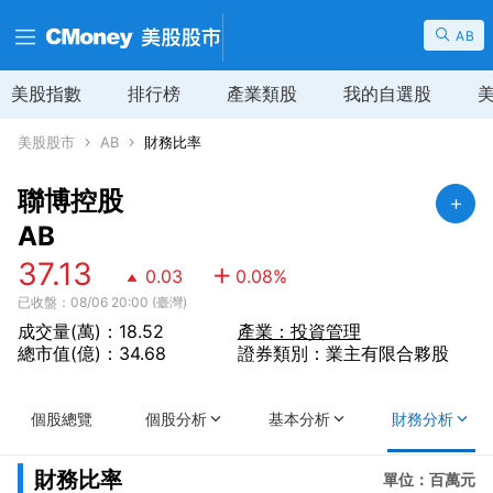
AB
美股指數
排行榜
產業類股
我的自選股
美股股市
AB
財務比率
聯博控股
AB
37.13
0.03
0.08
%
已收盤：08/06 20:00 (臺灣)
成交量(萬)：18.52
產業：投資管理
總市值(億)：34.68
證券類別：業主有限合夥股
個股總覽
個股分析
基本分析
財務分析
財務比率
單位：百萬元