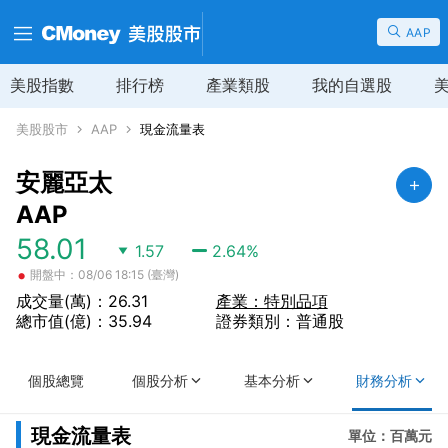
AAP
美股指數
排行榜
產業類股
我的自選股
美股股市
AAP
現金流量表
安麗亞太
AAP
58.01
1.57
2.64
%
•
開盤中：08/06 18:15 (臺灣)
成交量(萬)：26.31
產業：特別品項
總市值(億)：35.94
證券類別：普通股
個股總覽
個股分析
基本分析
財務分析
現金流量表
單位：百萬元