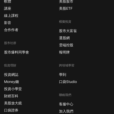
軟體
美股股市
講座
美股ETF
線上課程
模擬投資
影音
合作作者
股市大富翁
選股網
股市社群
雲端控股
股市爆料同學會
報明牌
投資理財
跨領域學習
投資網誌
學到
Money錢
口袋Studio
投資小學堂
聯絡我們
財經百科
美股放大鏡
客服中心
口袋證券
加入我們