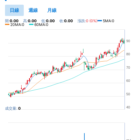
日線
週線
月線
開:
0.00
高:
0.00
低:
0.00
收:
0.00
漲跌:
0 (0%)
5MA:0
20MA:0
60MA:0
90
80
70
60
50
40
成交量:
0