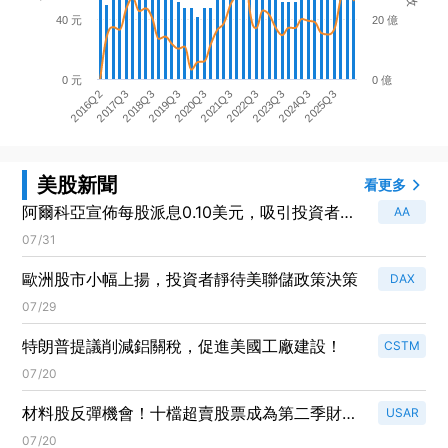
40 元
20 億
0 元
0 億
2016Q2
2017Q3
2018Q3
2019Q3
2020Q3
2021Q3
2022Q3
2023Q3
2024Q3
2025Q3
美股新聞
看更多
阿爾科亞宣佈每股派息0.10美元，吸引投資者目
AA
光！
07/31
歐洲股市小幅上揚，投資者靜待美聯儲政策決策
DAX
07/29
特朗普提議削減鋁關稅，促進美國工廠建設！
CSTM
07/20
材料股反彈機會！十檔超賣股票成為第二季財報
USAR
焦點
07/20