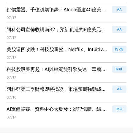
鋁價震盪、千億併購衝鋒：Alcoa砸逾40億美元
AA
「逆風擴張」押寶全球能源轉型
07/17
阿科公司宣佈收購南32，預計創造約9億美元的
AA
協同效應，2026年鋁土礦產量調降至950萬噸
07/17
美股週四收跌！科技股重挫，Netflix、Intuitive
ISRG
Surgical與Alcoa成焦點
07/17
科技股殺聲再起！AI與串流雙引擎失速 華爾街
MXL
高估值神話進入修正期
07/17
阿科亞第二季財報即將揭曉，市場預期強勁成
AA
長！
07/16
AI軍備競賽、資料中心大爆發：從記憶體、綠能
MU
到軍工科技的殘酷淘汰賽
07/14