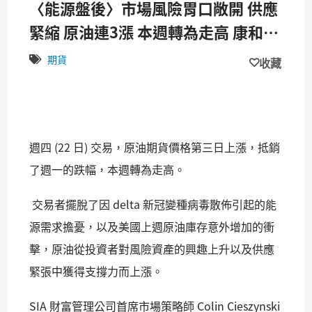
〈能源盤後〉市場風險胃口敞開 供應
緊縮 原油連3漲 本週轉為走高 康和期
貨佩君
期貨
收藏
週四 (22 日) 交易，原油期貨價格第三日上漲，抵銷
了週一的跌幅，本週轉為走高。
交易者擺脫了因 delta 新冠變種病毒散佈引起的能
源需求擔憂，以及美國上週原油庫存意外增加的衝
擊，原油從投資者對風險資產的興趣上升以及供應
緊張中獲得支撐力而上漲。
SIA 財富管理公司首席市場策略師 Colin Cieszynski