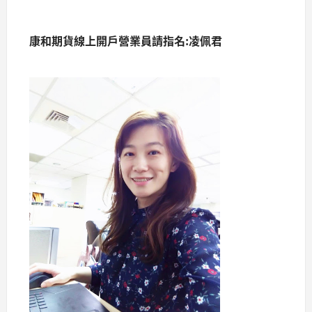
康和期貨線上開戶營業員請指名:凌佩君