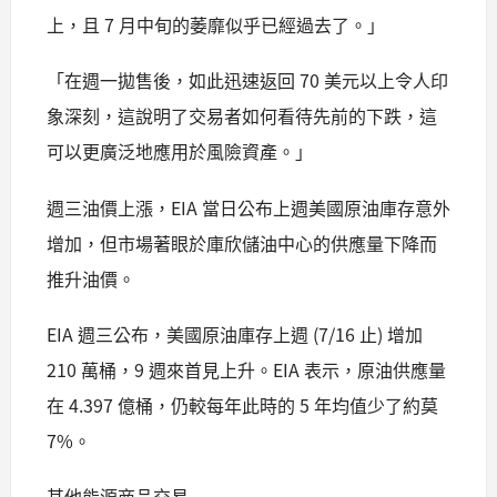
上，且 7 月中旬的萎靡似乎已經過去了。」
「在週一拋售後，如此迅速返回 70 美元以上令人印
象深刻，這說明了交易者如何看待先前的下跌，這
可以更廣泛地應用於風險資產。」
週三油價上漲，EIA 當日公布上週美國原油庫存意外
增加，但市場著眼於庫欣儲油中心的供應量下降而
推升油價。
EIA 週三公布，美國原油庫存上週 (7/16 止) 增加
210 萬桶，9 週來首見上升。EIA 表示，原油供應量
在 4.397 億桶，仍較每年此時的 5 年均值少了約莫
7%。
其他能源商品交易