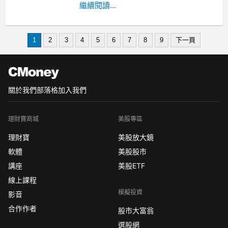
MoneyDJ新聞 2021-06-21 06:44:51 記者
繼續閱讀...
黃文章 報導
倫敦金屬交易所（LME）3個月基本金屬
期貨6月18日
1
2
3
4
5
6
7
8
9
下一頁
關於我們
部落格
加入我們
理財寶商城
美股專區
理財寶
美股放大鏡
軟體
美股股市
講座
美股ETF
線上課程
模擬投資
影音
合作作者
股市大富翁
選股網