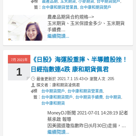
標
農產品期
,
玉米期貨
,
小麥期貨
,
台中期貨開戶
,
籤：
台中康和期貨營業員
,
台中康和期貨開戶
農產品期貨合約規格-->
玉米期貨、玉米保證金多少、玉米期貨
手續費
小麥期貨、小麥保證金多少、小麥期貨
繼續閱讀...
手續費
黃豆期貨、黃豆保證金多少、黃豆期貨
手續費
《日股》海運股重摔、半導體股挫！
7月 2021年
----------------------------------------------
1
日經指數連4跌 康和期貨佩君
最後更新於
2021.7.1 15:43
瀏覽人次 :
205
撰文者：康和期貨凌佩君
標
台中期貨開戶
,
台中康和期貨營業員
,
籤：
台中康和期貨開戶
,
台中期貨手續費
,
台中期貨
,
台中康和期貨
MoneyDJ新聞 2021-07-01 14:28:19 記者
蔡承啟 報導
因美國道瓊指數昨日(6月30日)走揚，提
振日經225指數1日以紅盤開出，不過之
繼續閱讀...