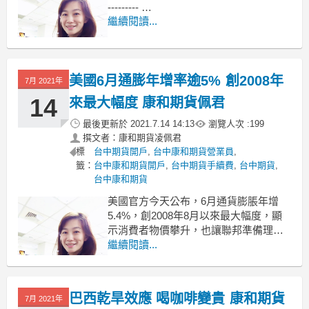
---------
晶圓代工龍頭台積電 (2330-TW) 今 (15)
繼續閱讀...
日召開法說，並公布第二季財報，雙率
均較上季下滑，但符合財測預期，單季
稅後
美國6月通膨年增率逾5% 創2008年
7月 2021年
14
來最大幅度 康和期貨佩君
最後更新於
2021.7.14 14:13
瀏覽人次 :
199
撰文者：康和期貨凌佩君
標
台中期貨開戶
,
台中康和期貨營業員
,
籤：
台中康和期貨開戶
,
台中期貨手續費
,
台中期貨
,
台中康和期貨
美國官方今天公布，6月通貨膨脹年增
5.4%，創2008年8月以來最大幅度，顯
示消費者物價攀升，也讓聯邦準備理事
會（Fed）指物價高漲會在未來數月消褪
繼續閱讀...
的說法面臨挑戰。
由於2019冠狀病毒疾病（COVID-19）疫
苗普遍施打，讓美國這個全世界最大經
巴西乾旱效應 喝咖啡變貴 康和期貨
7月 2021年
濟體得以鬆綁防疫管制，美國民眾恢復