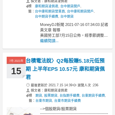
撰文者：康和期貨凌佩君
標
康和期貨凌佩君
,
台中期貨開戶
,
籤：
台中康和期貨營業員
,
台中康和期貨開戶
,
台中期貨手續費
,
台中期貨
MoneyDJ新聞 2021-07-16 07:34:03 記者
黃文章 報導
美國勞工部7月15日公佈，經季節調整
後，截至7月10日為止當週，首次申請失
繼續閱讀...
業救濟金人數較前週修正值（上修
13,000人）減少26,000人至人360,000
人，創下2020年3月14日當週（256,000
台積電法說〉Q2每股賺5.18元低預
7月 2021年
人）以來的
15
期 上半年EPS 10.57元 康和期貨佩
君
最後更新於
2021.7.15 14:39
瀏覽人次 :
236
撰文者：康和期貨凌佩君
標
期貨
,
股票期貨
,
台指期手續費
,
台東期貨手續費
,
籤：
台東市期貨
,
台東市期貨手續費
-->個股期貨/股票期貨
-----------------------------------------------------