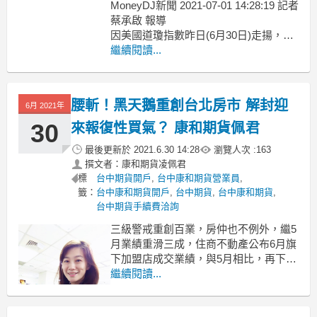
MoneyDJ新聞 2021-07-01 14:28:19 記者
蔡承啟 報導
因美國道瓊指數昨日(6月30日)走揚，提
振日經225指數1日以紅盤開出，不過之
繼續閱讀...
後因美國費城半導體指數昨日走跌、引
發日本半導體相關股跌勢，加上海運股
重摔，拖累日經指數翻黑，終場下跌
腰斬！黑天鵝重創台北房市 解封迎
6月 2021年
0.29%或跌84.49點，收28,
30
來報復性買氣？ 康和期貨佩君
最後更新於
2021.6.30 14:28
瀏覽人次 :
163
撰文者：康和期貨凌佩君
標
台中期貨開戶
,
台中康和期貨營業員
,
籤：
台中康和期貨開戶
,
台中期貨
,
台中康和期貨
,
台中期貨手續費洽詢
三級警戒重創百業，房仲也不例外，繼5
月業績重滑三成，住商不動產公布6月旗
下加盟店成交業績，與5月相比，再下滑
35%。和去年同期比較，北市腰斬年減
繼續閱讀...
53%，新北也大減46%，將近五成。
其他都會區，和上月相比，減幅都在三