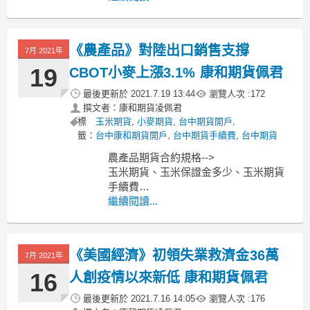
-->選擇權
-->台灣道瓊
《農產品》對陸出口銷售支撐
7月 2021年
19
CBOT小麥上漲3.1% 康和期貨佩君
最後更新於
2021.7.19 13:44
瀏覽人次 :
172
撰文者：康和期貨凌佩君
標
玉米期貨
,
小麥期貨
,
台中期貨開戶
,
籤：
台中康和期貨開戶
,
台中期貨手續費
,
台中期貨
農產品期貨合約規格-->
玉米期貨、玉米保證金多少、玉米期貨
手續費
小麥期貨、小麥保證金多少、小麥期貨
繼續閱讀...
手續費
黃豆期貨、黃豆保證金多少、黃豆期貨
手續費
《美國經濟》初領失業救濟金36萬
7月 2021年
----------------------------------------------
MoneyDJ新聞
16
人創疫情以來新低 康和期貨佩君
最後更新於
2021.7.16 14:05
瀏覽人次 :
176