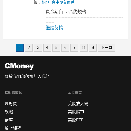
籤：
銅期
,
台中期貨開戶
貴金期貨-->合約規格
-----------------------------------------------------
------
MoneyDJ新聞 2021-06-21 06:44:51 記者
繼續閱讀...
黃文章 報導
倫敦金屬交易所（LME）3個月基本金屬
期貨6月18日
1
2
3
4
5
6
7
8
9
下一頁
關於我們
部落格
加入我們
理財寶商城
美股專區
理財寶
美股放大鏡
軟體
美股股市
講座
美股ETF
線上課程