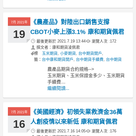
-->選擇權
-->台灣道瓊
《農產品》對陸出口銷售支撐
7月 2021年
19
CBOT小麥上漲3.1% 康和期貨佩君
最後更新於
2021.7.19 13:44
瀏覽人次 :
172
撰文者：康和期貨凌佩君
標
玉米期貨
,
小麥期貨
,
台中期貨開戶
,
籤：
台中康和期貨開戶
,
台中期貨手續費
,
台中期貨
農產品期貨合約規格-->
玉米期貨、玉米保證金多少、玉米期貨
手續費
小麥期貨、小麥保證金多少、小麥期貨
繼續閱讀...
手續費
黃豆期貨、黃豆保證金多少、黃豆期貨
手續費
《美國經濟》初領失業救濟金36萬
7月 2021年
----------------------------------------------
MoneyDJ新聞
16
人創疫情以來新低 康和期貨佩君
最後更新於
2021.7.16 14:05
瀏覽人次 :
176