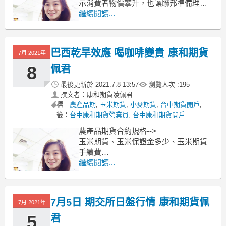
示消費者物價攀升，也讓聯邦準備理事
會（Fed）指物價高漲會在未來數月消褪
繼續閱讀...
的說法面臨挑戰。
由於2019冠狀病毒疾病（COVID-19）疫
苗普遍施打，讓美國這個全世界最大經
巴西乾旱效應 喝咖啡變貴 康和期貨
7月 2021年
濟體得以鬆綁防疫管制，美國民眾恢復
支出、再度旅行
8
佩君
最後更新於
2021.7.8 13:57
瀏覽人次 :
195
撰文者：康和期貨凌佩君
標
農產品期
,
玉米期貨
,
小麥期貨
,
台中期貨開戶
,
籤：
台中康和期貨營業員
,
台中康和期貨開戶
農產品期貨合約規格-->
玉米期貨、玉米保證金多少、玉米期貨
手續費
小麥期貨、小麥保證金多少、小麥期貨
繼續閱讀...
手續費
黃豆期貨、黃豆保證金多少、黃豆期貨
手續費
7月5日 期交所日盤行情 康和期貨佩
7月 2021年
----------------------------------------------
5
君