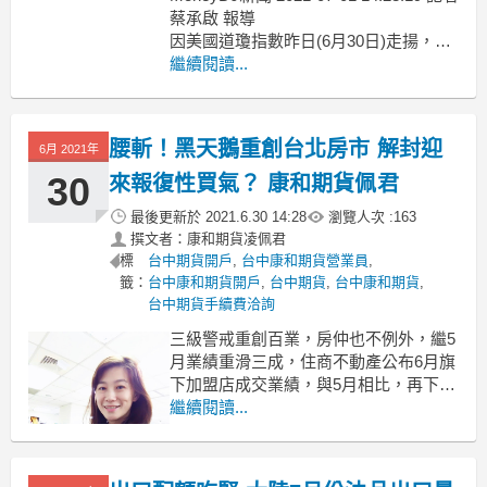
蔡承啟 報導
因美國道瓊指數昨日(6月30日)走揚，提
振日經225指數1日以紅盤開出，不過之
繼續閱讀...
後因美國費城半導體指數昨日走跌、引
發日本半導體相關股跌勢，加上海運股
重摔，拖累日經指數翻黑，終場下跌
腰斬！黑天鵝重創台北房市 解封迎
6月 2021年
0.29%或跌84.49點，收28,
30
來報復性買氣？ 康和期貨佩君
最後更新於
2021.6.30 14:28
瀏覽人次 :
163
撰文者：康和期貨凌佩君
標
台中期貨開戶
,
台中康和期貨營業員
,
籤：
台中康和期貨開戶
,
台中期貨
,
台中康和期貨
,
台中期貨手續費洽詢
三級警戒重創百業，房仲也不例外，繼5
月業績重滑三成，住商不動產公布6月旗
下加盟店成交業績，與5月相比，再下滑
35%。和去年同期比較，北市腰斬年減
繼續閱讀...
53%，新北也大減46%，將近五成。
其他都會區，和上月相比，減幅都在三
成以上，和去年同期相比，台中、桃園