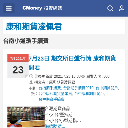
康和期貨凌佩君
台南小道瓊手續費
7月23日 期交所日盤行情 康和期貨
7月 2021年
23
佩君
最後更新於
2021.7.23 15:38
瀏覽人次 :
308
撰文者：康和期貨凌佩君
標
台指期手續費
,
台指期手續費2019
,
台中期貨開戶
,
籤：
台中康和期貨營業員
,
台中康和期貨開戶
,
台中期貨手續費
台灣期貨商品
-->大台/臺指期
-->小台/小型期指
-->個股期貨/股票期貨
繼續閱讀...