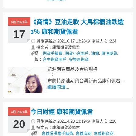
-->選擇權
-->台灣道瓊
《商情》豆油走軟 大馬棕櫚油跌逾
6月 2021年
17
3％ 康和期貨佩君
最後更新於
2021.6.17 13:28
瀏覽人次 :
224
撰文者：康和期貨凌佩君
標
期貨手續費
,
期貨小台開戶
,
油價
,
原油期貨
,
籤：
台中期貨開戶
,
安樂區期貨
能源期貨商品及合約規格
--->
布蘭特原油期貨台灣新商品康和佩君介
紹
繼續閱讀...
--->
原油期貨、輕原油CL、小輕原油QM保
證金多少??輕原油期貨手續費??輕原油
今日財經 康和期貨佩君
交易時間??
4月 2021年
--------------------------------------------
20
最後更新於
2021.4.20 13:19
瀏覽人次 :
210
撰文者：康和期貨凌佩君
標
嘉義選擇權手續費
,
嘉義海期
,
嘉義期貨商
,