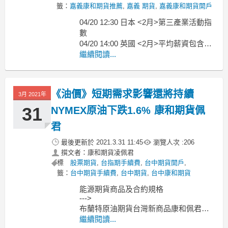
籤：
嘉義康和期貨推薦
,
嘉義 期貨
,
嘉義康和期貨開戶
04/20 12:30 日本 <2月>第三產業活動指
數
04/20 14:00 英國 <2月>平均薪資包含獎
04/20 14:00 德國 <3月>PPI
繼續閱讀...
04/20 14:00 德國 <3月>PPI
04/20 14:00 英
《油價》短期需求影響還將持續
3月 2021年
31
NYMEX原油下跌1.6% 康和期貨佩
君
最後更新於
2021.3.31 11:45
瀏覽人次 :
206
撰文者：康和期貨凌佩君
標
股票期貨
,
台指期手續費
,
台中期貨開戶
,
籤：
台中期貨手續費
,
台中期貨
,
台中康和期貨
能源期貨商品及合約規格
--->
布蘭特原油期貨台灣新商品康和佩君介
紹
繼續閱讀...