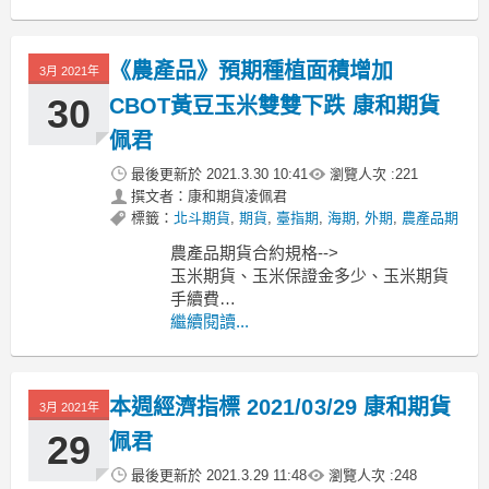
--->
原油期貨、輕原油CL、小輕原油QM保
證金多少??輕原油期貨手續費??輕原油
《農產品》預期種植面積增加
交易時間??
3月 2021年
--------------------------------------------
30
CBOT黃豆玉米雙雙下跌 康和期貨
佩君
最後更新於
2021.3.30 10:41
瀏覽人次 :
221
撰文者：康和期貨凌佩君
標籤：
北斗期貨
,
期貨
,
臺指期
,
海期
,
外期
,
農產品期
農產品期貨合約規格-->
玉米期貨、玉米保證金多少、玉米期貨
手續費
小麥期貨、小麥保證金多少、小麥期貨
繼續閱讀...
手續費
黃豆期貨、黃豆保證金多少、黃豆期貨
手續費
本週經濟指標 2021/03/29 康和期貨
3月 2021年
----------------------------------------------
MoneyDJ新聞
29
佩君
最後更新於
2021.3.29 11:48
瀏覽人次 :
248