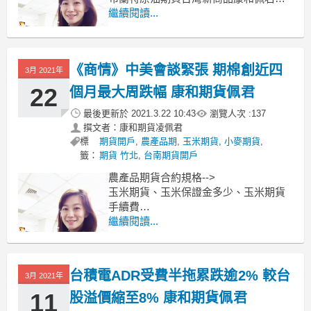
紹
繼續閱讀...
--->
原油期貨、輕原油CL、小輕原油QM保
證金多少??輕原油期貨手續費??輕原油
《商情》中美會談緊張 期棉創近四
交易時間??
3月 2021年
--------------------------------------------
22
個月最大周跌幅 康和期貨佩君
最後更新於
2021.3.22 10:43
瀏覽人次 :
137
撰文者：康和期貨凌佩君
標
期貨開戶
,
農產品期
,
玉米期貨
,
小麥期貨
,
籤：
期貨 竹北
,
台南期貨開戶
農產品期貨合約規格-->
玉米期貨、玉米保證金多少、玉米期貨
手續費
小麥期貨、小麥保證金多少、小麥期貨
繼續閱讀...
手續費
黃豆期貨、黃豆保證金多少、黃豆期貨
手續費
台積電ADR受費半拖累跌逾2% 較台
3月 2021年
----------------------------------------------
上周五紐約棉花跌近
11
股溢價縮至8% 康和期貨佩君