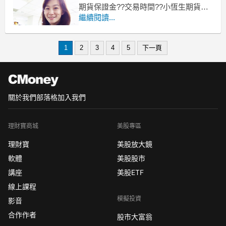
期貨保證金??交易時間??小恆生期貨手
續費??
繼續閱讀...
-----------------------------------------
不畏隔夜美股由科技股帶頭下挫，周三
香港股市跌深反彈，恆生指數開高走
1
2
3
4
5
下一頁
高，早盤開漲0.53
關於我們
部落格
加入我們
理財寶商城
美股專區
理財寶
美股放大鏡
軟體
美股股市
講座
美股ETF
線上課程
模擬投資
影音
合作作者
股市大富翁