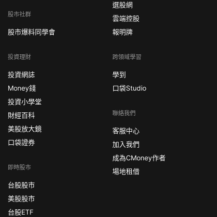
選股網
股市社群
雲端控股
股市爆料同學會
報明牌
投資理財
跨領域學習
投資網誌
學到
Money錢
口袋Studio
投資小學堂
聯絡我們
財經百科
美股放大鏡
客服中心
口袋證券
加入我們
成為CMoney作者
即時股市
場地租借
台股股市
美股股市
台股ETF