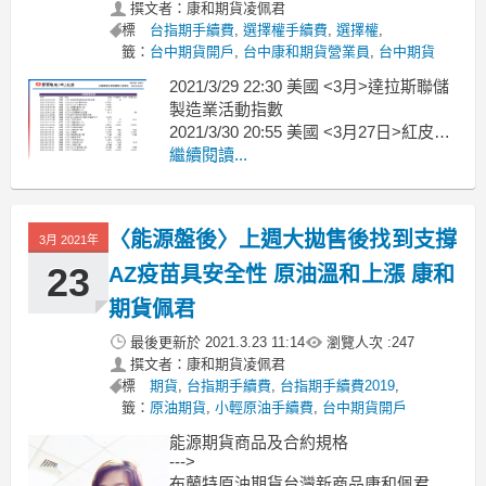
撰文者：康和期貨凌佩君
標
台指期手續費
,
選擇權手續費
,
選擇權
,
籤：
台中期貨開戶
,
台中康和期貨營業員
,
台中期貨
2021/3/29 22:30 美國 <3月>達拉斯聯儲
製造業活動指數
2021/3/30 20:55 美國 <3月27日>紅皮書
2021/3/30 20:55 美國 <3月27日>紅皮書
繼續閱讀...
2021/3/30 21:00 美國 <1月&
〈能源盤後〉上週大拋售後找到支撐
3月 2021年
23
AZ疫苗具安全性 原油溫和上漲 康和
期貨佩君
最後更新於
2021.3.23 11:14
瀏覽人次 :
247
撰文者：康和期貨凌佩君
標
期貨
,
台指期手續費
,
台指期手續費2019
,
籤：
原油期貨
,
小輕原油手續費
,
台中期貨開戶
能源期貨商品及合約規格
--->
布蘭特原油期貨台灣新商品康和佩君介