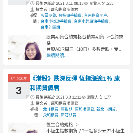
最後更新於
2021.3.11 08:13
瀏覽人次 :
233
撰文者：康和期貨凌佩君
標
股票期貨
,
台指期手續費
,
台南期貨開戶
,
籤：
台南小道瓊手續費
,
台南小輕原油手續費
,
台南外匯期
股票期貨合約規格台積電期貨-->合約規
格
台股ADR周三（10日）多數走跌，受費
半指數拖累，台積電ADR挫跌逾2%，仍
繼續閱讀...
較在台灣上市交易的股票溢價8%。
道瓊工業指數收高464.28點，漲幅
《港股》跌深反彈 恆指漲逾1％ 康
1.46%，報32,297.02點；標普500指數收
3月 2021年
高23.37點，漲幅0.60%，
3
和期貨佩君
最後更新於
2021.3.3 11:11
瀏覽人次 :
177
撰文者：康和期貨凌佩君
標
北斗期貨
,
臺指期
,
康和凌佩君
,
新北市期貨
,
籤：
永和期貨
,
新莊期貨
恆生合約規格-->
小恆生指數期貨？?一點多少元??小恆生