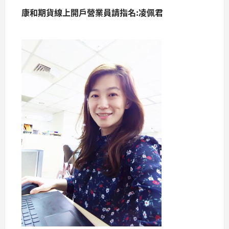
康和期貨線上開戶營業員請指名:凌佩君