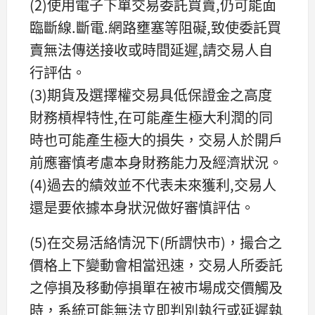
(2)使用電子下單交易委託買賣,仍可能面
臨斷線.斷電.網路壅塞等阻礙,致使委託買
賣無法傳送接收或時間延遲,請交易人自
行評估。
(3)期貨及選擇權交易具低保證金之高度
財務槓桿特性,在可能產生極大利潤的同
時也可能產生極大的損失，交易人於開戶
前應審慎考慮本身財務能力及經濟狀況。
(4)過去的績效並不代表未來獲利,交易人
還是要依據本身狀況做好審慎評估。
(5)在交易活絡情況下(所謂快市)，撮合之
價格上下變動會相當迅速，交易人所委託
之停損及移動停損單在被市場成交價觸及
時，系統可能無法立即判別執行或延遲執