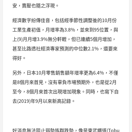
安，賣壓也隨之浮現。
經濟數字紛傳佳音，包括經季節性調整後的10月份
工業生產初值，月增率為3.8%，並來到95位置，與
上(9)月月增3.9%無分軒輊，但已連續5個月增加，
甚至比路透社經濟專家預測的中位數2.1%，還要來
得好。
另外，日本10月零售銷售額年增率更為6.4%，不僅
是8個月來首見，沒有辜負市場預期外，也是從2月
至今，8個月來首次出現增加現象。同時，也寫下自
去(2019)年9月以來新高記錄。
好消息無法阻止弱勢族群跌勢，像是東武鐵道(Tobu