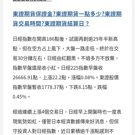
東證期貨保證金?東證期貨一點多少?東證期
貨交易時間?東證期貨結算日？
日經指數在開高186點後，試圖再創逾29年半新高
點，但在空方占上風下，大盤一路走低，終於在交
易30分鐘左右，日經由紅翻黑。不過多方不放棄，
指數早盤還是收小紅。日經225指數早盤收
26666.91點，上漲22.2點，漲幅0.08%。東證股價
指數早盤暫收1778.37點，下跌8.15點，跌幅
0.45%。
經過連續上漲4個交易日，日經早上開盤時也一度表
現氣勢如虹，僅管日本經濟數據傳來好消息，但保
守投資人對日經指數，近日累積逾千漲點感到不