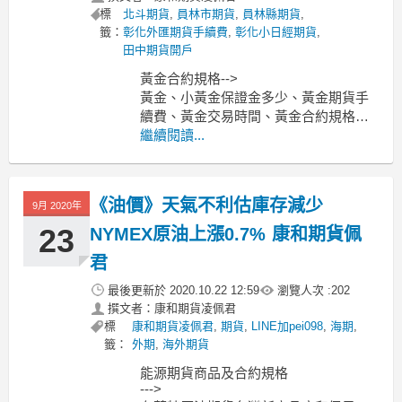
標
北斗期貨
,
員林市期貨
,
員林縣期貨
,
籤：
彰化外匯期貨手續費
,
彰化小日經期貨
,
田中期貨開戶
黃金合約規格-->
黃金、小黃金保證金多少、黃金期貨手
續費、黃金交易時間、黃金合約規格一
點多少元？
繼續閱讀...
-----------------------------------------------------
---------------------
MoneyDJ新聞 202
《油價》天氣不利估庫存減少
9月 2020年
23
NYMEX原油上漲0.7% 康和期貨佩
君
最後更新於
2020.10.22 12:59
瀏覽人次 :
202
撰文者：康和期貨凌佩君
標
康和期貨凌佩君
,
期貨
,
LINE加pei098
,
海期
,
籤：
外期
,
海外期貨
能源期貨商品及合約規格
--->