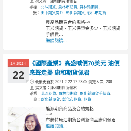
撰文者：康和期貨凌佩君
標
北斗期貨
,
員林市期貨
,
員林縣期貨
,
籤：
田中期貨開戶
,
彰化縣期貨
,
彰化市期貨
農產品期貨合約規格-->
玉米期貨、玉米保證金多少、玉米期貨
手續費
小麥期貨、小麥保證金多少、小麥期貨
繼續閱讀...
手續費
黃豆期貨、黃豆保證金多少、黃豆期貨
手續費
《國際產業》高盛喊價70美元 油價
2月 2021年
----------------------------------------------
MoneyDJ新聞
22
應聲走揚 康和期貨佩君
最後更新於
2021.2.22 17:23
瀏覽人次 :
208
撰文者：康和期貨凌佩君
標
北斗期貨
,
員林市期貨
,
彰化縣期貨手續費
,
籤：
彰化縣期貨
,
彰化市期貨
,
期貨
能源期貨商品及合約規格
--->
布蘭特原油期貨台灣新商品康和佩君介
紹
繼續閱讀...