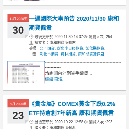
--->
原油期貨、輕原油CL、小輕原油QM保
證金多少??輕原油期貨手續費??輕原油
一週國際大事預告 2020/11/30 康和
交易時間??
11月 2020年
--------------------------------------------
30
期貨佩君
最後更新於
2020.11.30 14:37
瀏覽人次 :
254
撰文者：康和期貨凌佩君
標
北斗期貨
,
彰化小日經期貨
,
彰化縣期貨
,
籤：
彰化市期貨
,
員林期貨
,
康和期貨凌佩君
-----------------------------------------------------
-----------
洽詢國內外期貨手續費
專線洽詢 0935-884886
繼續閱讀...
加LINE洽詢服務:pei098
康和期貨佩君
網站: www.pei098.com
《貴金屬》COMEX黃金下跌0.2%
9月 2020年
23
ETF持倉創7年新高 康和期貨佩君
最後更新於
2020.10.22 12:58
瀏覽人次 :
293
撰文者：康和期貨凌佩君