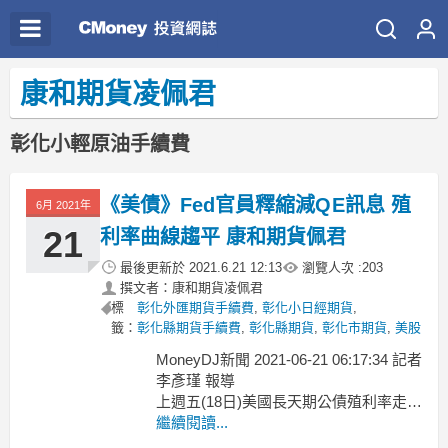
康和期貨凌佩君
彰化小輕原油手續費
《美債》Fed官員釋縮減QE訊息 殖
6月 2021年
21
利率曲線趨平 康和期貨佩君
最後更新於
2021.6.21 12:13
瀏覽人次 :
203
撰文者：康和期貨凌佩君
標
彰化外匯期貨手續費
,
彰化小日經期貨
,
籤：
彰化縣期貨手續費
,
彰化縣期貨
,
彰化市期貨
,
美股
MoneyDJ新聞 2021-06-21 06:17:34 記者
李彥瑾 報導
上週五(18日)美國長天期公債殖利率走
低，2年期公債殖利率則出現兩年來最大
繼續閱讀...
單週漲幅，使得長期與短期利率之間的