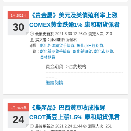
利差收窄，形成殖利率曲線趨平。主要
因聯準會(Fed)重要官員布勒德(James
《貴金屬》美元及美債殖利率上漲
3月 2021年
Bullard)透露，Fe
30
COMEX黃金跌逾1% 康和期貨佩君
最後更新於
2021.3.30 12:26
瀏覽人次 :
213
撰文者：康和期貨凌佩君
標
彰化外匯期貨手續費
,
彰化小日經期貨
,
籤：
彰化縣期貨手續費
,
彰化縣期貨
,
彰化市期貨
,
員林期貨
貴金期貨-->合約規格
-----------------------------------------------------
------
MoneyDJ新聞 2021-03-30 07:23:42 記者
繼續閱讀...
黃文章 報導
紐約商品期貨交易所（COMEX）6月黃
金期貨3月29
《農產品》巴西黃豆收成推遲
2月 2021年
24
CBOT黃豆上漲1.5% 康和期貨佩君
最後更新於
2021.2.24 11:44
瀏覽人次 :
251