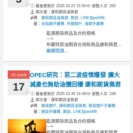
增加，市場預期7月
最後更新於
2020.10.22 15:55
瀏覽人次 :
265
撰文者：康和期貨凌佩君
標
康和期貨凌佩君
,
期貨
,
LINE加pei098
,
籤：
台指期手續費
,
外期開戶
,
海期手續費
能源期貨商品及合約規格
--->
布蘭特原油期貨台灣新商品康和佩君介
紹
繼續閱讀...
--->
原油期貨、輕原油CL、小輕原油QM保
證金多少??輕原油期貨手續費??輕原油
OPEC研究：若二波疫情爆發 擴大
交易時間??
7月 2020年
紐約商業交易所（NYMEX）9月原油期
17
減產也無助油價回穩 康和期貨佩君
貨7月31日收盤上漲0.34美元或0.9%成為
每桶
最後更新於
2020.10.30 14:49
瀏覽人次 :
249
撰文者：康和期貨凌佩君
標
期貨開戶
,
康和期貨凌佩君
,
期貨開戶手續費
,
籤：
期貨手續費
,
期貨
,
LINE加pei098
能源期貨商品及合約規格
--->
布蘭特原油期貨台灣新商品康和佩君介