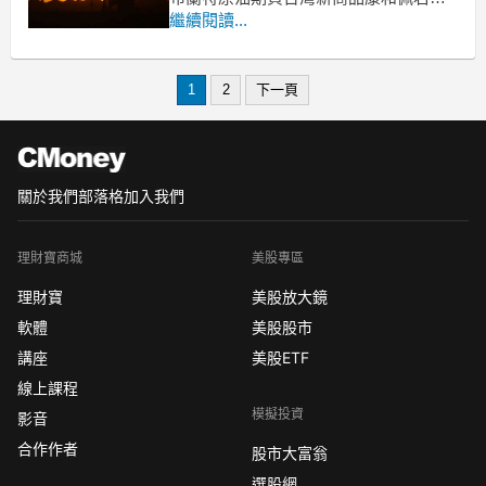
紹
繼續閱讀...
--->
原油期貨、輕原油CL、小輕原油QM保
證金多少??輕原油期貨手續費??輕原油
1
2
下一頁
交易時間??
據《路透社》引自 OPEC 內部研究報告
表示，原油市場現階段供過於求的狀況
已為史上最嚴重
關於我們
部落格
加入我們
理財寶商城
美股專區
理財寶
美股放大鏡
軟體
美股股市
講座
美股ETF
線上課程
模擬投資
影音
合作作者
股市大富翁
選股網