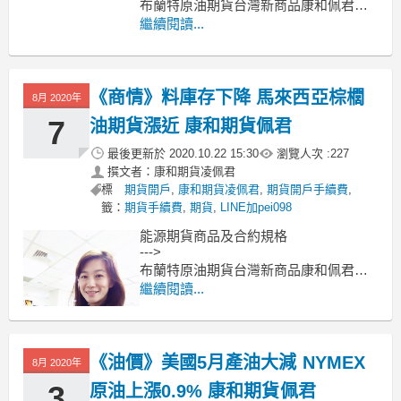
布蘭特原油期貨台灣新商品康和佩君介
紹
繼續閱讀...
--->
原油期貨、輕原油CL、小輕原油QM保
證金多少??輕原油期貨手續費??輕原油
《商情》料庫存下降 馬來西亞棕櫚
交易時間??
8月 2020年
--------------------------------------------
7
油期貨漲近 康和期貨佩君
最後更新於
2020.10.22 15:30
瀏覽人次 :
227
撰文者：康和期貨凌佩君
標
期貨開戶
,
康和期貨凌佩君
,
期貨開戶手續費
,
籤：
期貨手續費
,
期貨
,
LINE加pei098
能源期貨商品及合約規格
--->
布蘭特原油期貨台灣新商品康和佩君介
紹
繼續閱讀...
--->
原油期貨、輕原油CL、小輕原油QM保
證金多少??輕原油期貨手續費??輕原油
《油價》美國5月產油大減 NYMEX
交易時間??
8月 2020年
料庫存下降，馬來西亞棕櫚油期貨漲近
3
原油上漲0.9% 康和期貨佩君
2%；因勞動力短缺狀況惡化以及出口量