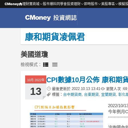
CMoney
理財寶商城
股市爆料同學會
投資理財
即時股市
美股專區
模擬
康和期貨凌佩君
美國道瓊
檢視模式：
CPI數據10月公佈 康和期
10月 2022年
13
最後更新於
2022.10.13 13:41
瀏覽人次 :
69
標籤：
台中期貨商
,
台東期貨
,
宜蘭期貨
,
彰化
2022/1
今年例月C
--------------
洽詢國內