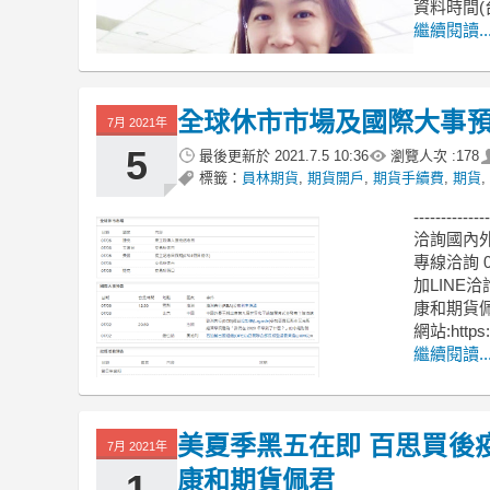
資料時間(
繼續閱讀..
全球休市市場及國際大事預
7月 2021年
5
最後更新於
2021.7.5 10:36
瀏覽人次 :
178
標籤：
員林期貨
,
期貨開戶
,
期貨手續費
,
期貨
,
--------------
洽詢國內
專線洽詢 09
加LINE洽詢
康和期貨
網站:https:/
繼續閱讀..
美夏季黑五在即 百思買後
7月 2021年
康和期貨佩君
1