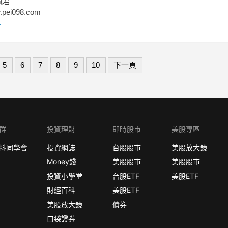
佩君
pei098.com
.
5
6
7
8
9
10
下一頁
群
投資理財
即時股市
美股專區
料同學會
投資網誌
台股股市
美股放大鏡
Money錢
美股股市
美股股市
投資小學堂
台股ETF
美股ETF
財經百科
美股ETF
美股放大鏡
債券
口袋證券