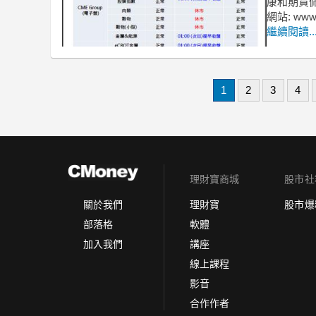
康和期貨
網站: www.
繼續閱讀..
1
2
3
4
理財寶商城
股市社
理財寶
股市爆
關於我們
軟體
部落格
講座
加入我們
線上課程
影音
合作作者