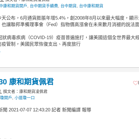
中康和期貨開戶
,
台中期貨手續費
,
台中期貨
,
台中康和期貨
天公布，6月通貨膨脹年增5.4%，創2008年8月以來最大幅度，顯
，也讓聯邦準備理事會（Fed）指物價高漲會在未來數月消褪的說法
9冠狀病毒疾病（COVID-19）疫苗普遍施打，讓美國這個全世界最大
防疫管制，美國民眾恢復支出、再度旅行
.
30 康和期貨佩君
撰文者：康和期貨凌佩君
瓊開戶
,
小道瓊一口
新聞 2021-07-07 12:43:20 記者 新聞編譯 報導