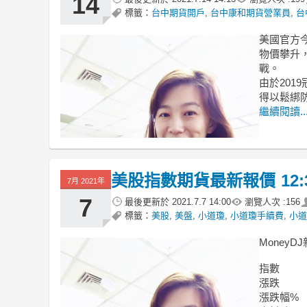
14
標籤：
台中期貨開戶
,
台中康和期貨營業員
,
台
美國官方今
物價攀升
戰。
由於201
得以鬆綁
繼續閱讀..
美股指數期貨最新報價 12:
7月 2021年
7
最後更新於
2021.7.7 14:00
瀏覽人次 :
156
標籤：
美股
,
美盤
,
小道瓊
,
小道瓊手續費
,
小道
MoneyDJ
指數
漲跌
漲跌幅%