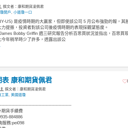
撰文者：康和期貨凌佩君
瓊開戶
,
小道瓊一口
BBY-US) 是疫情時期的大贏家，但即使該公司 5 月公布強勁的報，其
大力提振，投資者對該公司後疫情時期的表現採觀望態度。
d James Bobby Griffin 週三研究報告分析百思買狀況並指出，百思
比今年稍早時少了許多，透露出該公
.
期表 康和期貨佩君
撰文者：康和期貨凌佩君
瓊工業
,
美國道瓊
--------------------------------------------------
外期貨手續費
35-884886
服務:pei098