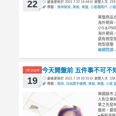
22
最後更新於
2021.7.22 14:44
瀏覽人次 :
219
標籤：
員林期貨
,
美股
,
美盤
,
小道瓊開戶
,
小道
美盤商品
海外期貨 
小S＆P50
海外期貨 
還有微型
微型道瓊
繼續閱讀..
今天開盤前 五件事不可不
7月 2021年
19
最後更新於
2021.7.19 10:31
瀏覽人次 :
158
標籤：
期貨
,
台指期手續費
,
美股
,
美盤
,
小道 
美國股市上
人對企業
業之先發
盤前，最
●美股漲跌