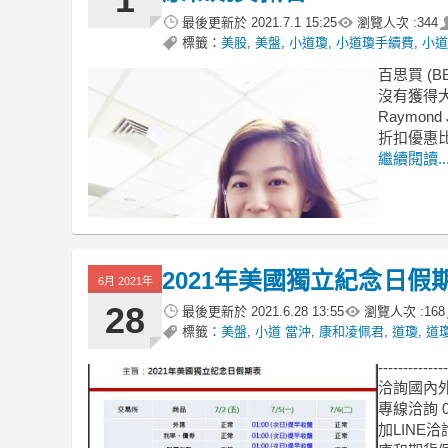
最後更新於
2021.7.1 15:25
瀏覽人次 :
344
標籤：
美股
,
美盤
,
小道瓊
,
小道瓊手續費
,
小道
百思買 (
沒有獲得
Raymon
折扣優惠
繼續閱讀..
2021年美國獨立紀念日假
6月 2021年
28
最後更新於
2021.6.28 13:55
瀏覽人次 :
168
標籤：
美盤
,
小道 當沖
,
康和凌佩君
,
道瓊
,
道
--------------
洽詢國內
專線洽詢 09
加LINE洽詢