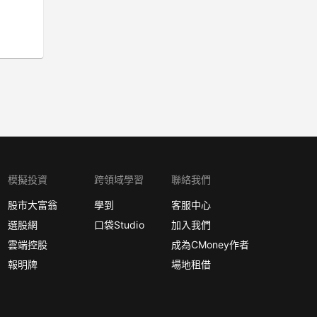
模擬投資
跨領域學習
聯絡我們
股市大富翁
學到
客服中心
選股網
口袋Studio
加入我們
雲端控股
成為CMoney作者
報明牌
場地租借