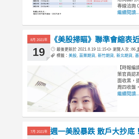
專線洽詢 09
繼續閱讀..
《美股掃瞄》聯準會縮表近
8月 2021年
19
最後更新於
2021.8.19 11:15
瀏覽人次 :
86
標籤：
美股
,
苗栗期貨
,
新竹期貨
,
新北期貨
,
基
【時報編
策官員認
面收黑，道
周四收盤，道
繼續閱讀..
週一美股暴跌 散戶大抄底
7月 2021年