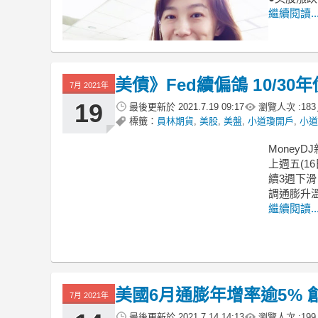
繼續閱讀..
美債》Fed續偏鴿 10/3
7月 2021年
19
最後更新於
2021.7.19 09:17
瀏覽人次 :
183
標籤：
員林期貨
,
美股
,
美盤
,
小道瓊開戶
,
小道
MoneyDJ
上週五(1
續3週下滑，
調通膨升
繼續閱讀..
美國6月通膨年增率逾5% 
7月 2021年
最後更新於
2021.7.14 14:13
瀏覽人次 :
199