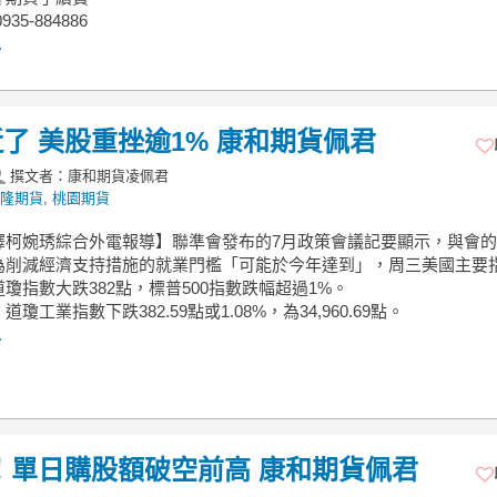
35-884886
.
了 美股重挫逾1% 康和期貨佩君
撰文者：康和期貨凌佩君
隆期貨
,
桃園期貨
譯柯婉琇綜合外電報導】聯準會發布的7月政策會議記要顯示，與會
為削減經濟支持措施的就業門檻「可能於今年達到」，周三美國主要
瓊指數大跌382點，標普500指數跌幅超過1%。
瓊工業指數下跌382.59點或1.08%，為34,960.69點。
.
！單日購股額破空前高 康和期貨佩君