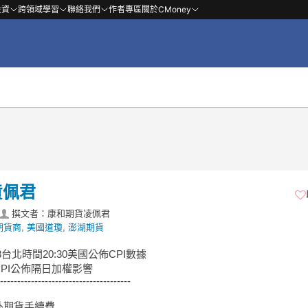
投資
跨領域學習
聯絡我們
作者專區
關於CMoney
貨佩君
撰文者：康和期貨凌佩君
期貨商
,
美國道瓊
,
澎湖期貨
0/13台北時間20:30美國公佈CPI數據
PI公佈隔日加權影響
--------------------------------------
外期貨手續費