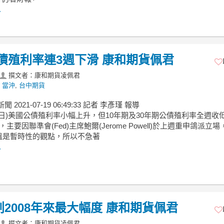
.
0年債殖利率連3週下滑 康和期貨佩君
撰文者：康和期貨凌佩君
 當沖
,
台中期貨
新聞 2021-07-19 06:49:33 記者 李彥瑾 報導
6日)美國公債殖利率小幅上升，但10年期及30年期公債殖利率全週收
主要因聯準會(Fed)主席鮑爾(Jerome Powell)於上週重申鴿派立
溫是暫時性的觀點，所以不急著
.
創2008年來最大幅度 康和期貨佩君
撰文者：康和期貨凌佩君