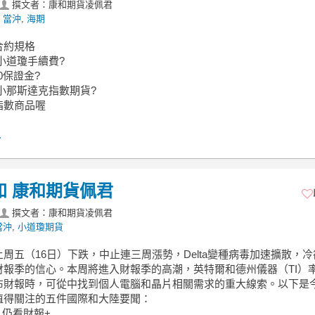
撰文者：康和期貨凌佩君
 當沖
,
海期
合約規格
小道瓊手續費?
0保證金?
小那斯達克指數期貨?
指數商品喔
.
知 康和期貨佩君
撰文者：康和期貨凌佩君
當沖
,
小道瓊期貨
周五（16日）下跌，中止連三周漲勢，Delta變種病毒加速擴散，
財報季的信心。本周將進入財報季的高潮，英特爾和德州儀器（TI）
布財報時，可從中找到個人電腦和晶片相關需求的重大線索。以下是
值得關注的五件國際和大陸要聞：
 仍看財報+