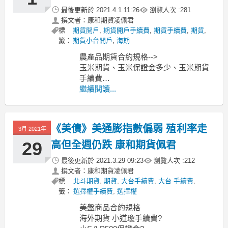
最後更新於
2021.4.1 11:26
瀏覽人次 :
281
撰文者：康和期貨凌佩君
標
期貨開戶
,
期貨開戶手續費
,
期貨手續費
,
期貨
,
籤：
期貨小台開戶
,
海期
農產品期貨合約規格-->
玉米期貨、玉米保證金多少、玉米期貨
手續費
小麥期貨、小麥保證金多少、小麥期貨
繼續閱讀...
手續費
黃豆期貨、黃豆保證金多少、黃豆期貨
手續費
《美債》美通膨指數偏弱 殖利率走
3月 2021年
----------------------------------------------
MoneyDJ新聞
29
高但全週仍跌 康和期貨佩君
最後更新於
2021.3.29 09:23
瀏覽人次 :
212
撰文者：康和期貨凌佩君
標
北斗期貨
,
期貨
,
大台手續費
,
大台 手續費
,
籤：
選擇權手續費
,
選擇權
美盤商品合約規格
海外期貨 小道瓊手續費?