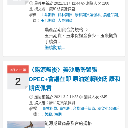
最後更新於
2021.3.17 11:44
瀏覽人次 :
200
撰文者：康和期貨凌佩君
標
北斗期貨
,
員林期貨
,
康和期貨凌佩君
,
農產品期
,
籤：
玉米期貨
,
大豆期貨
農產品期貨合約規格-->
玉米期貨、玉米保證金多少、玉米期貨
手續費
小麥期貨、小麥保證金多少、小麥期貨
繼續閱讀...
手續費
黃豆期貨、黃豆保證金多少、黃豆期貨
手續費
〈能源盤後〉美沙局勢緊張
3月 2021年
----------------------------------------------
MoneyDJ新聞
2
OPEC+會議在即 原油逆轉收低 康和
期貨佩君
最後更新於
2021.3.2 11:33
瀏覽人次 :
345
撰文者：康和期貨凌佩君
標
員林期貨
,
臺指期
,
台指期手續費
,
期貨小台開戶
籤：
,
美股
,
海期
能源期貨商品及合約規格