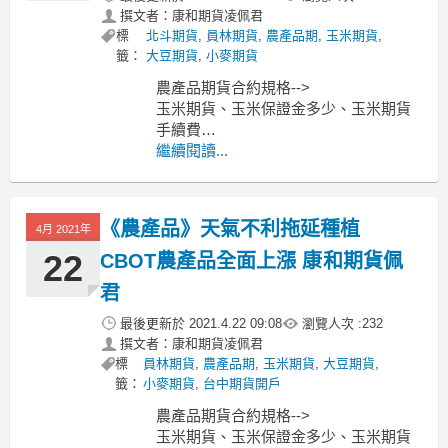
撰文者：康和期貨凌佩君
標
北斗期貨
,
員林期貨
,
農產品期
,
玉米期貨
,
籤：
大豆期貨
,
小麥期貨
農產品期貨合約規格-->
玉米期貨、玉米保證金多少、玉米期貨
手續費
小麥期貨、小麥保證金多少、小麥期貨
繼續閱讀...
手續費
黃豆期貨、黃豆保證金多少、黃豆期貨
手續費
《農產品》天氣不利拖延種植
4月 2021年
----------------------------------------------
MoneyDJ新聞
22
CBOT農產品全面上漲 康和期貨佩
君
最後更新於
2021.4.22 09:08
瀏覽人次 :
232
撰文者：康和期貨凌佩君
標
員林期貨
,
農產品期
,
玉米期貨
,
大豆期貨
,
籤：
小麥期貨
,
台中期貨開戶
農產品期貨合約規格-->
玉米期貨、玉米保證金多少、玉米期貨