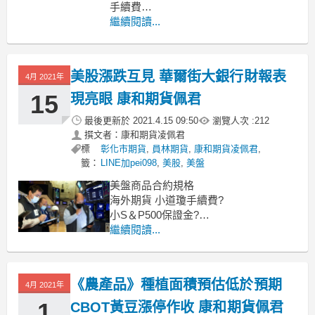
手續費
小麥期貨、小麥保證金多少、小麥期貨
繼續閱讀...
手續費
黃豆期貨、黃豆保證金多少、黃豆期貨
手續費
美股漲跌互見 華爾街大銀行財報表
4月 2021年
----------------------------------------------
MoneyDJ新聞
15
現亮眼 康和期貨佩君
最後更新於
2021.4.15 09:50
瀏覽人次 :
212
撰文者：康和期貨凌佩君
標
彰化市期貨
,
員林期貨
,
康和期貨凌佩君
,
籤：
LINE加pei098
,
美股
,
美盤
美盤商品合約規格
海外期貨 小道瓊手續費?
小S＆P500保證金?
海外期貨 小那斯達克指數期貨?
繼續閱讀...
還有微型指數商品喔
微型道瓊
《農產品》種植面積預估低於預期
4月 2021年
1
CBOT黃豆漲停作收 康和期貨佩君