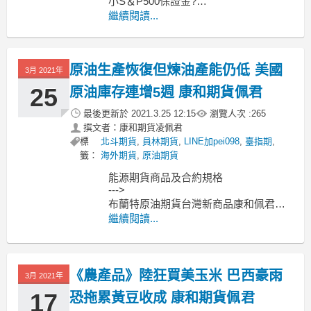
小S＆P500保證金?
海外期貨 小那斯達克指數期貨?
繼續閱讀...
還有微型指數商品喔
微型道瓊
原油生產恢復但煉油產能仍低 美國
3月 2021年
25
原油庫存連增5週 康和期貨佩君
最後更新於
2021.3.25 12:15
瀏覽人次 :
265
撰文者：康和期貨凌佩君
標
北斗期貨
,
員林期貨
,
LINE加pei098
,
臺指期
,
籤：
海外期貨
,
原油期貨
能源期貨商品及合約規格
--->
布蘭特原油期貨台灣新商品康和佩君介
紹
繼續閱讀...
--->
原油期貨、輕原油CL、小輕原油QM保
證金多少??輕原油期貨手續費??輕原油
《農產品》陸狂買美玉米 巴西豪雨
交易時間??
3月 2021年
--------------------------------------------
17
恐拖累黃豆收成 康和期貨佩君