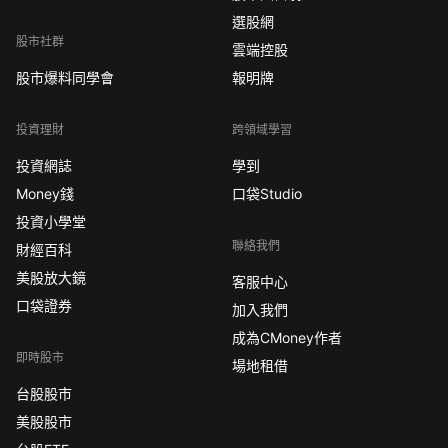
選股網
股市社群
雲端控股
股市爆料同學會
報明牌
投資理財
跨領域學習
投資網誌
學到
Money錢
口袋Studio
投資小學堂
聯絡我們
財經百科
美股放大鏡
客服中心
口袋證券
加入我們
成為CMoney作者
即時股市
場地租借
台股股市
美股股市