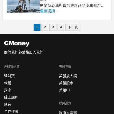
--->
布蘭特原油期貨台灣新商品康和佩君介
紹
繼續閱讀...
--->
原油期貨、輕原油CL、小輕原油QM保
證金多少??輕原油期貨手續費??輕原油
1
2
3
4
下一頁
交易時間??
--------------------------------------------
關於我們
部落格
加入我們
理財寶商城
美股專區
理財寶
美股放大鏡
軟體
美股股市
講座
美股ETF
線上課程
模擬投資
影音
合作作者
股市大富翁