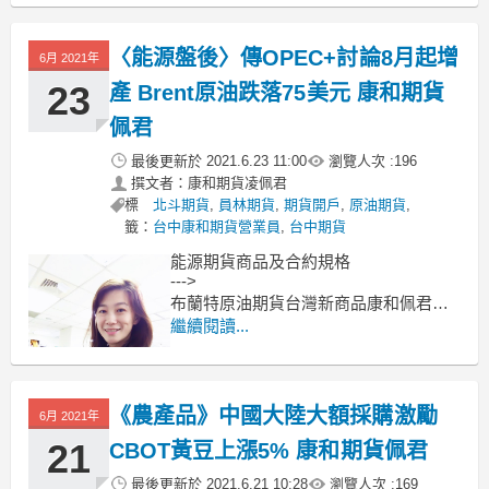
漲 32 點，或 0.76% 至 4269 點，創下
2010 年 5 月以來新高；單周上漲
〈能源盤後〉傳OPEC+討論8月起增
6月 2021年
23
產 Brent原油跌落75美元 康和期貨
佩君
最後更新於
2021.6.23 11:00
瀏覽人次 :
196
撰文者：康和期貨凌佩君
標
北斗期貨
,
員林期貨
,
期貨開戶
,
原油期貨
,
籤：
台中康和期貨營業員
,
台中期貨
能源期貨商品及合約規格
--->
布蘭特原油期貨台灣新商品康和佩君介
紹
繼續閱讀...
--->
原油期貨、輕原油CL、小輕原油QM保
證金多少??輕原油期貨手續費??輕原油
《農產品》中國大陸大額採購激勵
交易時間??
6月 2021年
--------------------------------------------
21
CBOT黃豆上漲5% 康和期貨佩君
最後更新於
2021.6.21 10:28
瀏覽人次 :
169