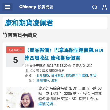
康和期貨凌佩君
竹南期貨手續費
〈商品報價〉巴拿馬船型運價飆 BDI
7月 2021年
5
連四周收紅 康和期貨佩君
最後更新於
2021.7.5 13:20
瀏覽人次 :
210
撰文者：康和期貨凌佩君
標
北斗期貨
,
員林期貨
,
期貨開戶手續費
,
期貨
,
籤：
海期開戶
,
海期
波羅的海綜合指數 (BDI) 上周五下跌 53
點，或 1.6% 至 3285 點，但受到巴拿馬
船型運價飆升支撐，BDI 指數上周仍漲
0.9%，連四周收紅。
繼續閱讀...
其中，巴拿馬極限型運費指數 (BPI) 上