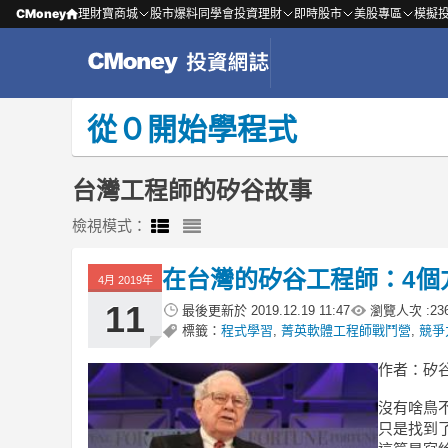
CMoney
理財寶商城
股市爆料同學會
投資理財
即時股市
美股專區
模擬
從０開始學程式
台灣工程師的矽谷故事
檢視模式：
在台灣的矽谷工程師：4個
4月 2019年
11
最後更新於
2019.12.19 11:47
瀏覽人次 :
23
標籤：
程式學習
,
菁英軟體工程師戰鬥營
,
競爭
作者：矽谷工
沒有啥鳥
只是找到了