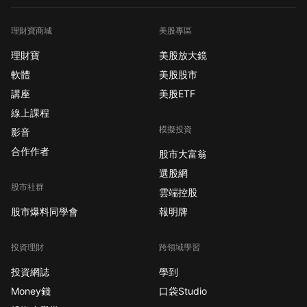
理財寶商城
美股專區
理財寶
美股放大鏡
軟體
美股股市
講座
美股ETF
線上課程
模擬投資
影音
合作作者
股市大富翁
選股網
股市社群
雲端控股
股市爆料同學會
報明牌
投資理財
跨領域學習
投資網誌
學到
Money錢
口袋Studio