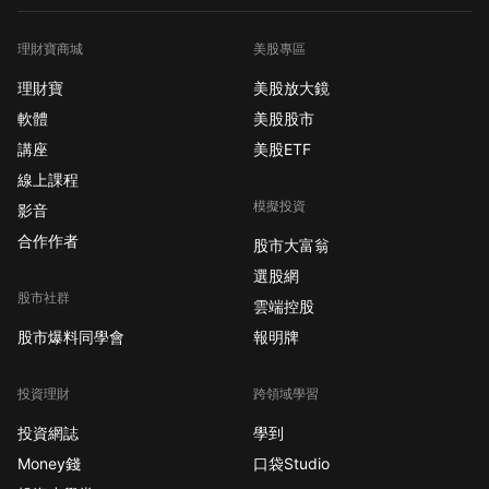
理財寶商城
美股專區
理財寶
美股放大鏡
軟體
美股股市
講座
美股ETF
線上課程
模擬投資
影音
合作作者
股市大富翁
選股網
股市社群
雲端控股
股市爆料同學會
報明牌
投資理財
跨領域學習
投資網誌
學到
Money錢
口袋Studio