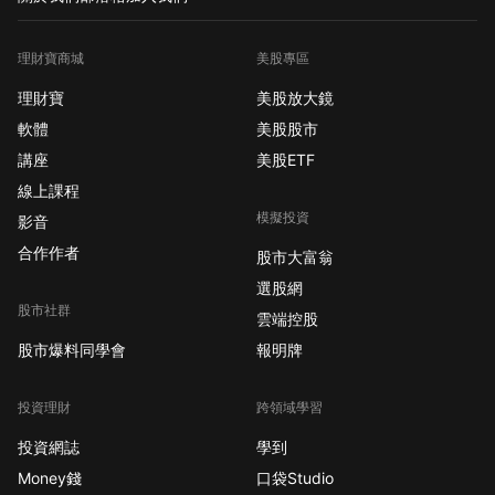
理財寶商城
美股專區
理財寶
美股放大鏡
軟體
美股股市
講座
美股ETF
線上課程
模擬投資
影音
合作作者
股市大富翁
選股網
股市社群
雲端控股
股市爆料同學會
報明牌
投資理財
跨領域學習
投資網誌
學到
Money錢
口袋Studio