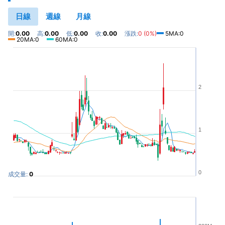
日線
週線
月線
開:
0.00
高:
0.00
低:
0.00
收:
0.00
漲跌:
0 (0%)
5MA:0
20MA:0
60MA:0
2
1
0
成交量:
0