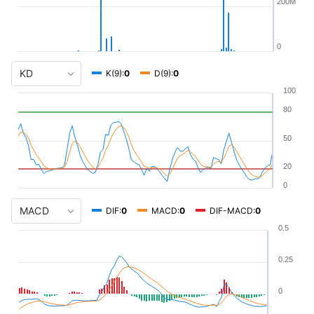
200M
0
K(9):
0
D(9):
0
100
80
50
20
0
DIF:
0
MACD:
0
DIF-MACD:
0
0.5
0.25
0