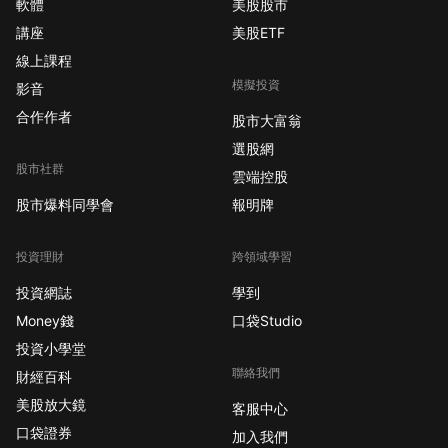
軟體
美股股市
講座
美股ETF
線上課程
模擬投資
影音
合作作者
股市大富翁
選股網
股市社群
雲端控股
股市爆料同學會
報明牌
投資理財
跨領域學習
投資網誌
學到
Money錢
口袋Studio
投資小學堂
聯絡我們
財經百科
美股放大鏡
客服中心
口袋證券
加入我們