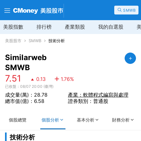
SMWB
美股指數
排行榜
產業類股
我的自選股
美股股市
SMWB
技術分析
Similarweb
SMWB
7.51
0.13
1.76
%
已收盤：08/07 20:00 (臺灣)
成交量(萬)：28.78
產業：軟體程式編寫與處理
總市值(億)：6.58
證券類別：普通股
個股總覽
個股分析
基本分析
財務分析
技術分析