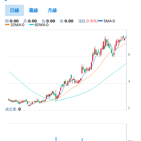
日線
週線
月線
開:
0.00
高:
0.00
低:
0.00
收:
0.00
漲跌:
0 (0%)
5MA:0
20MA:0
60MA:0
6
4
2
成交量:
0