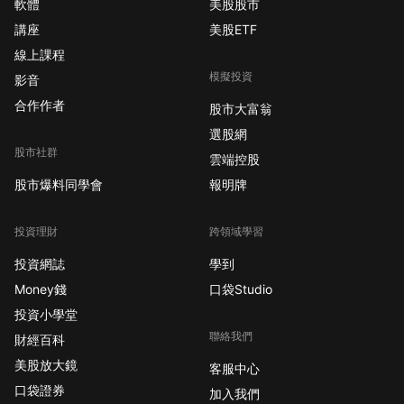
軟體
美股股市
講座
美股ETF
線上課程
模擬投資
影音
合作作者
股市大富翁
選股網
股市社群
雲端控股
股市爆料同學會
報明牌
投資理財
跨領域學習
投資網誌
學到
Money錢
口袋Studio
投資小學堂
聯絡我們
財經百科
美股放大鏡
客服中心
口袋證券
加入我們