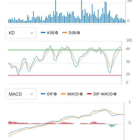
2M
0
K(9):
0
D(9):
0
100
80
50
20
0
DIF:
0
MACD:
0
DIF-MACD:
0
1
0