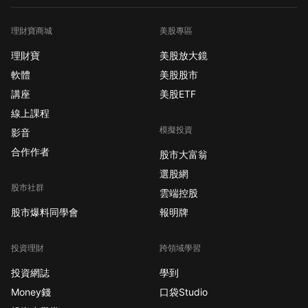
理財寶商城
美股專區
理財寶
美股放大鏡
軟體
美股股市
講座
美股ETF
線上課程
模擬投資
影音
合作作者
股市大富翁
選股網
股市社群
雲端控股
股市爆料同學會
報明牌
投資理財
跨領域學習
投資網誌
學到
Money錢
口袋Studio