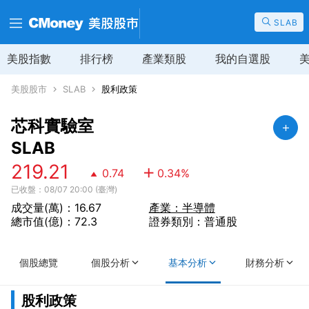
SLAB
美股指數
排行榜
產業類股
我的自選股
美股股市
SLAB
股利政策
芯科實驗室
SLAB
219.21
0.74
0.34
%
已收盤：08/07 20:00 (臺灣)
成交量(萬)：16.67
產業：半導體
總市值(億)：72.3
證券類別：普通股
個股總覽
個股分析
基本分析
財務分析
股利政策