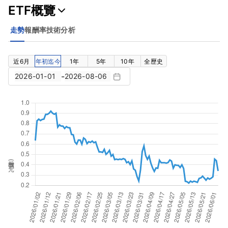
ETF概覽
走勢
報酬率
技術分析
近6月
年初迄今
1年
5年
10年
全歷史
-
股價(元)