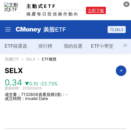
主動式ETF
立即下載
揭露每日投信操作動向
SELX
ETF篩選器
排行榜
我的自選
ETF小學堂
美國ETF
SELX
ETF概覽
SELX
0.34
▼0.10
-22.73%
更新時間：2026/06/05
成交量：7132806
資產規模(億)：-
成立時間：Invalid Date