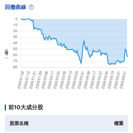
回撤曲線
回撤率(
%
)
前10大成分股
股票名稱
權重