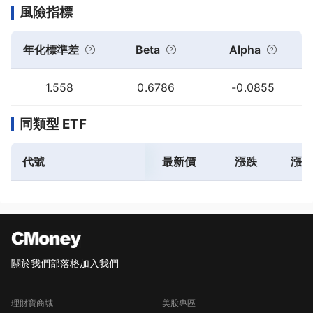
風險指標
年化標準差
Beta
Alpha
1.558
0.6786
-0.0855
同類型 ETF
代號
最新價
漲跌
漲跌
關於我們
部落格
加入我們
理財寶商城
美股專區