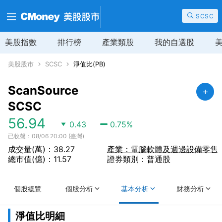
SCSC
美股指數
排行榜
產業類股
我的自選股
美股股市
SCSC
淨值比(PB)
ScanSource
SCSC
56.94
0.43
0.75
%
已收盤：08/06 20:00 (臺灣)
成交量(萬)：38.27
產業：電腦軟體及週邊設備零售
總市值(億)：11.57
證券類別：普通股
個股總覽
個股分析
基本分析
財務分析
淨值比明細