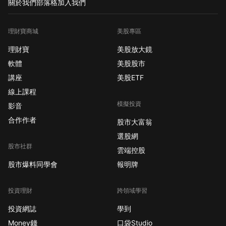
關於我們
部落格
加入我們
理財寶商城
美股專區
理財寶
美股放大鏡
軟體
美股股市
講座
美股ETF
線上課程
模擬投資
影音
合作作者
股市大富翁
選股網
股市社群
雲端控股
股市爆料同學會
報明牌
投資理財
跨領域學習
投資網誌
學到
Money錢
口袋Studio