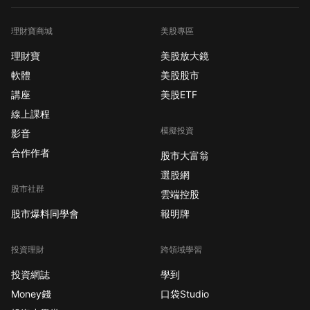
理財寶商城
美股專區
理財寶
美股放大鏡
軟體
美股股市
講座
美股ETF
線上課程
模擬投資
影音
合作作者
股市大富翁
選股網
股市社群
雲端控股
股市爆料同學會
報明牌
投資理財
跨領域學習
投資網誌
學到
Money錢
口袋Studio